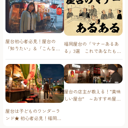
屋台初心者必見！屋台の
福岡屋台の「マナーあるあ
「知りたい」＆「こんな時
る」3選 これであなたも屋
どうしたらいい？」その疑
台通！
問に答えます！
屋台の店主が教える！“美味
しい屋台” ～おすすめ屋台
グルメ編～
屋台は子どものワンダーラ
ンド★ 初心者必見！福岡博
多・子連れ屋台のススメ