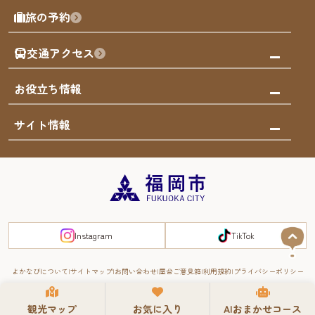
福岡を楽しむ
モデルコース
旅の予約
買う
福岡のアート
AIおまかせコース
体験
福岡のナイトタイム
交通アクセス
オリジナルプラン
泊まる
福岡の歴史・文化
みんなの旅行記
市内交通ガイド
お役立ち情報
サステナブルツーリズム
お得なチケット
福岡検定
お知らせ
サイト情報
よかなび音声ガイド
災害情報
まち歩き・体験プログラム掲載申込
重要なお知らせ
福岡のエリア
お得なチケット
観光案内所一覧
エリアガイド
観光案内所一覧
緊急時の連絡先
博多旧市街
宿泊税
Instagram
TikTok
FUKUOKA EAST&WEST COAST
スマートトラベルガイド
福岡城・鴻臚館
よかなびについて
サイトマップ
お問い合わせ
屋台ご意見箱
利用規約
プライバシーポリシー
RIVER FRONT
観光マップ
お気に入り
AIおまかせコース