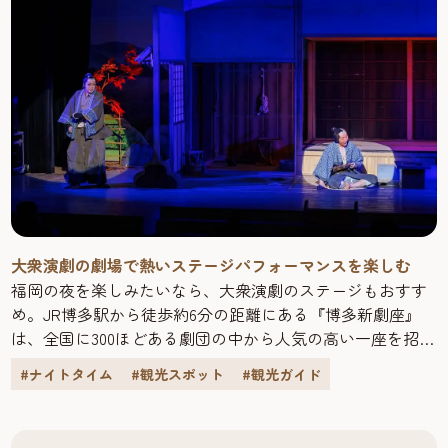
大衆演劇の劇場で熱いステージパフォーマンスを楽しむ
福岡の夜を楽しみたいなら、大衆演劇のステージもおすす
め。JR博多駅から徒歩約6分の距離にある『博多新劇座』
は、全国に300ほどある劇団の中から人気の高い一座を招い
て定期公演を開催している劇場です。
#ナイトタイム
#観光スポット
#観光ガイド
公演は1日2回、昼と夜があり、1回の公演は約3時間。時代
劇の芝居あり、きらびやかな舞踊ショーありで、きっと忘
れられない夜になるはずです。