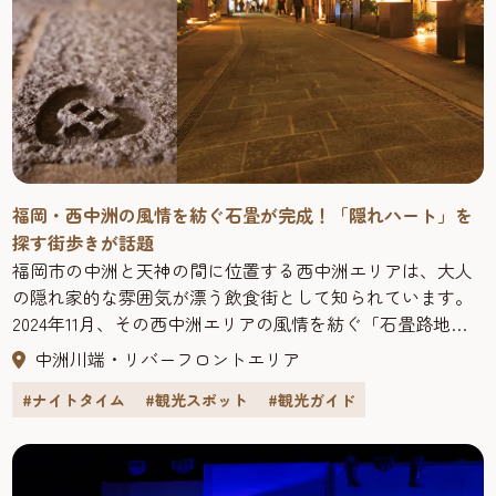
福岡・西中洲の風情を紡ぐ石畳が完成！「隠れハート」を
探す街歩きが話題
福岡市の中洲と天神の間に位置する西中洲エリアは、大人
の隠れ家的な雰囲気が漂う飲食街として知られています。
2024年11月、その西中洲エリアの風情を紡ぐ「石畳路地」
が完成しました。長年にわたり西中洲の街づくりを推進し
中洲川端・リバーフロントエリア
てきたキーマンの想い、石畳に秘めた「隠れハート」への
#ナイトタイム
#観光スポット
#観光ガイド
想い、これからの西中洲についてお聞きしました。