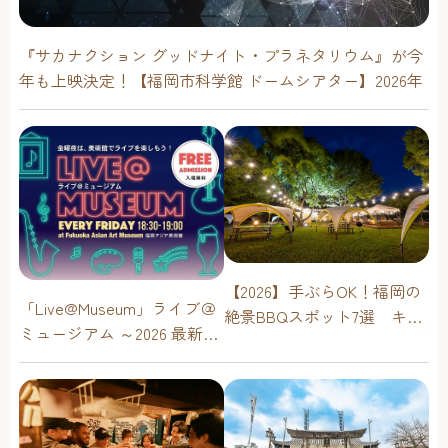
『サカナクション グッドナイト・プラネタリウム』が今
年も上映決定！【福岡市科学館 ドームシアター】2026年
【2026】手ぶらOK！福岡の
「Live@Museum」ライブ＠
絶景BBQスポット7選 キャ
ミュージアム ～2026 最新イ
ンプ場・海辺・公園で手軽
ベントスケジュール！【福
に楽しむ
岡アジア美術館】