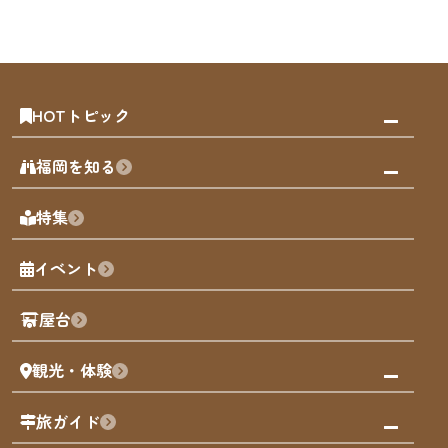
HOTトピック
みんなの旅行記
福岡を知る
天神エリア
福岡の見どころ
特集
博多旧市街
福岡の魅力
福岡城
イベント
観光カレンダー
歴史・文化
観光PR動画
屋台
まち歩き
観光・体験
福岡グルメ
福岡の祭り
観る・遊ぶ
旅ガイド
屋台