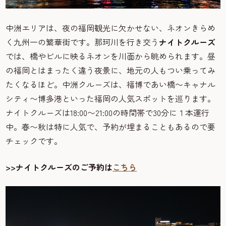
中洲エリアは、夜の福岡観光に欠かせない、ネオンきらめ
く九州一の繁華街です。那珂川を行き交う
ナイトクルーズ
では、橋やビルに映るネオンを川面から眺められます。昼
の福岡とはまったく違う夜景に、地元の人もつい乗ってみ
たくなるほど。中洲クルーズは、福博であい橋〜キャナル
シティ〜博多港といった福岡の人気スポットを巡ります。
ナイトクルーズは18:00〜21:00の時間帯で30分に１本運行
中。春〜秋は特に人気で、予約が埋まることもあるので要
チェックです。
>>ナイトクルーズのご予約は
こちら