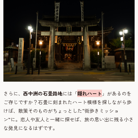
さらに、
西中洲の石畳路地
には「
隠れハート
」があるのを
ご存じですか？石畳に刻まれたハート模様を探しながら歩
けば、散策そのものがちょっとした“街歩きミッショ
ン”に。恋人や友人と一緒に探せば、旅の思い出に残る小さ
な発見になるはずです。