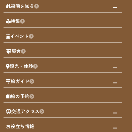
みんなの旅行記
福岡を知る
天神エリア
福岡の見どころ
特集
博多旧市街
福岡の魅力
福岡城
イベント
観光カレンダー
歴史・文化
観光PR動画
屋台
まち歩き
観光・体験
福岡グルメ
福岡の祭り
観る・遊ぶ
旅ガイド
屋台
福岡を楽しむ
モデルコース
旅の予約
買う
福岡のアート
AIおまかせコース
体験
福岡のナイトタイム
交通アクセス
オリジナルプラン
泊まる
福岡の歴史・文化
みんなの旅行記
市内交通ガイド
お役立ち情報
サステナブルツーリズム