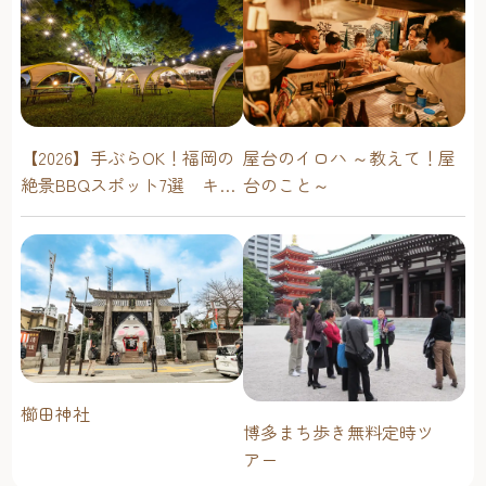
屋台のイロハ ～教えて！屋
【2026】手ぶらOK！福岡の
台のこと～
絶景BBQスポット7選 キャ
ンプ場・海辺・公園で手軽
に楽しむ
櫛田神社
博多まち歩き無料定時ツ
アー