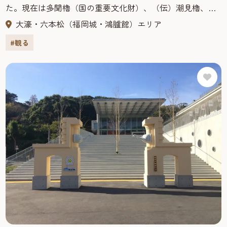
た。現在は多聞櫓（国の重要文化財）、（伝）潮見櫓、下
之橋御門、潮見櫓などが保存され、大天守台は展望台に
大濠・六本松（福岡城・鴻臚館）エリア
なっている。堀には県指定天然記念物のツクシオオガヤツ
#観る
リが自生し、城内には万葉歌碑もある。国指定の史跡で、
別名「舞鶴城」とも呼ばれている。