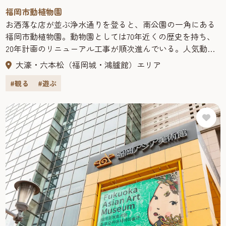
福岡市動植物園
お洒落な店が並ぶ浄水通りを登ると、南公園の一角にある
福岡市動植物園。動物園としては70年近くの歴史を持ち、
20年計画のリニューアル工事が順次進んでいる。人気動物
のキリンやサイをはじめ、国内では珍しいアラビアオリッ
大濠・六本松（福岡城・鴻臚館）エリア
クスなど、約110種類の動物を観察できる。また、植物園で
#観る
#遊ぶ
は珍しい熱帯の植物を展示する温室をはじめとして、バラ
園や花木園など様々なエリアがあり、ハンカチノキなど約
2,600種の植物を観賞できる。動物園の観覧車からは福岡市
を一望できる。