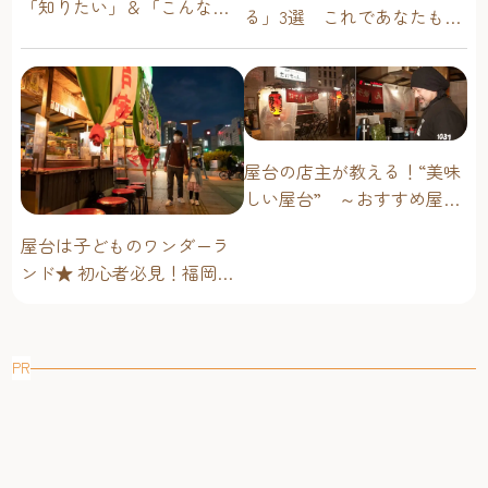
「知りたい」＆「こんな時
る」3選 これであなたも屋
どうしたらいい？」その疑
台通！
問に答えます！
屋台の店主が教える！“美味
しい屋台” ～おすすめ屋台
グルメ編～
屋台は子どものワンダーラ
ンド★ 初心者必見！福岡博
多・子連れ屋台のススメ
PR