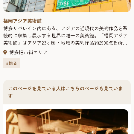
福岡アジア美術館
博多リバレイン内にある、アジアの近現代の美術作品を系
統的に収集し展示する世界に唯一の美術館。「福岡アジア
美術館」はアジア23ヶ国・地域の美術作品約2900点を所
蔵・展示。作品展示だけにとどまらず、アジアのアーティ
博多旧市街エリア
ストを招いての制作やワークショップなども行っていま
#観る
す。また、ミュージアムショップには、オリジナルグッズ
や関連出版物、アジア各国の多彩な小物や調度品など魅力
的な商品が豊富です。
このページを見ている人はこちらのページも見ていま
す