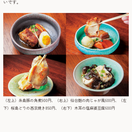
いです。
（左上）糸島豚の角煮900円、（右上）仙台麩の肉じゃが風600円、（左
下）桜島どりの西京焼き850円、（右下）木耳の塩麻婆豆腐600円