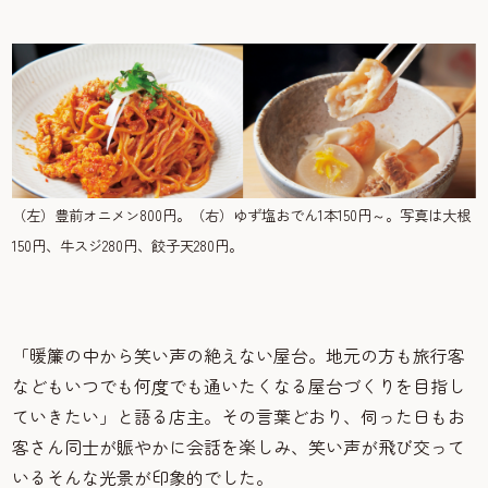
（左）豊前オニメン800円。（右）ゆず塩おでん1本150円～。写真は大根
150円、牛スジ280円、餃子天280円。
「暖簾の中から笑い声の絶えない屋台。地元の方も旅行客
などもいつでも何度でも通いたくなる屋台づくりを目指し
ていきたい」と語る店主。その言葉どおり、伺った日もお
客さん同士が賑やかに会話を楽しみ、笑い声が飛び交って
いるそんな光景が印象的でした。