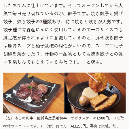
したおでんに仕上げています。そしてオープンしてから人
気で毎日売り切れているのが、餃子です。焼き餃子と揚げ
餃子、炊き餃子の3種類あり、特に焼きと炊きが人気です。
餃子種に青森産にんにく使用しているので一口サイズでも
満足感が得られるように意識しているのと、豚骨炊き餃子
は豚骨スープと柚子胡椒の相性がいいので、スープに柚子
胡椒を溶かしたり、汁物の一品物としても焼き餃子との違
いを楽しんでもらえているみたです。」と店主。
（左）本日の和牛 佐賀県産黒毛和牛 サガリステーキ1,900円。（※取
材時のメニューです。）（右）おでん ALL250円。写真は大根、たま