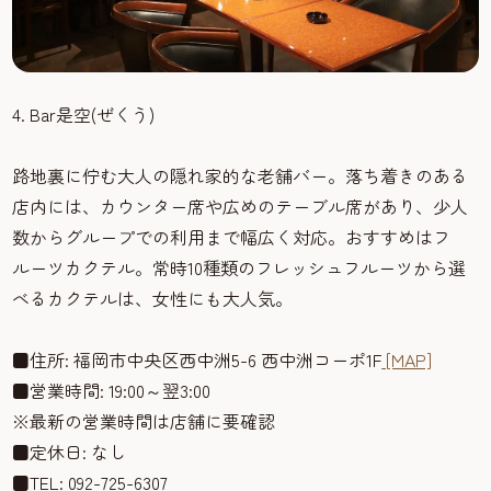
4. Bar是空(ぜくう)
路地裏に佇む大人の隠れ家的な老舗バー。落ち着きのある
店内には、カウンター席や広めのテーブル席があり、少人
数からグループでの利用まで幅広く対応。おすすめはフ
ルーツカクテル。常時10種類のフレッシュフルーツから選
べるカクテルは、女性にも大人気。
■住所: 福岡市中央区西中洲5-6 西中洲コーポ1F
[MAP]
■営業時間: 19:00～翌3:00
※最新の営業時間は店舗に要確認
■定休日: なし
■TEL: 092-725-6307