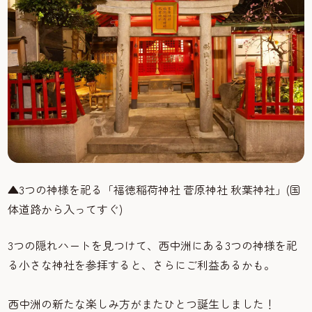
▲3
つの神様を祀る「福徳稲荷神社 菅原神社 秋葉神社」
(
国
体道路から入ってすぐ
)
3つの隠れハートを見つけて、西中洲にある3つの神様を祀
る小さな神社を参拝すると、さらにご利益あるかも。
西中洲の新たな楽しみ方がまたひとつ誕生しました！