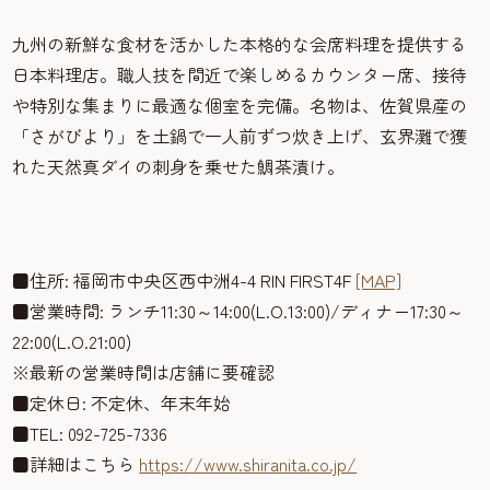
九州の新鮮な食材を活かした本格的な会席料理を提供する
日本料理店。職人技を間近で楽しめるカウンター席、接待
や特別な集まりに最適な個室を完備。名物は、佐賀県産の
「さがびより」を土鍋で一人前ずつ炊き上げ、玄界灘で獲
れた天然真ダイの刺身を乗せた鯛茶漬け。
■住所: 福岡市中央区西中洲4-4 RIN FIRST4F
[MAP]
■営業時間: ランチ11:30～14:00(L.O.13:00)/ディナー17:30～
22:00(L.O.21:00)
※最新の営業時間は店舗に要確認
■定休日: 不定休、年末年始
■TEL: 092-725-7336
■詳細はこちら
https://www.shiranita.co.jp/