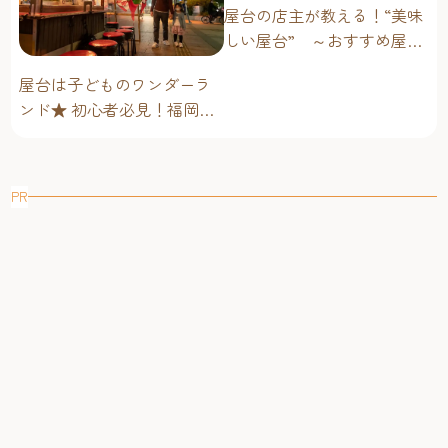
屋台の店主が教える！“美味
しい屋台” ～おすすめ屋台
グルメ編～
屋台は子どものワンダーラ
ンド★ 初心者必見！福岡博
多・子連れ屋台のススメ
PR