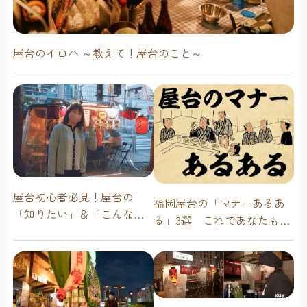
屋台のイロハ ～教えて！屋台のこと～
屋台初心者必見！屋台の
福岡屋台の「マナーあるあ
「知りたい」＆「こんな時
る」3選 これであなたも屋
どうしたらいい？」その疑
台通！
問に答えます！