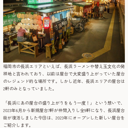
福岡市の⻑浜エリアといえば、⻑浜ラーメンや替え⽟⽂化の発
祥地と⾔われており、以前は屋台で⼤変盛り上がっていた屋台
のレジェンド的な場所です。しかし近年、⻑浜エリアの屋台は
2軒のみとなっていました。
「⻑浜にあの屋台の盛り上がりをもう⼀度！」という想いで、
2023年6⽉から新規屋台7軒が仲間⼊りし全9軒になり、⻑浜屋台
街が復活しました今回は、2023年にオープンした新しい屋台を
ご紹介します。