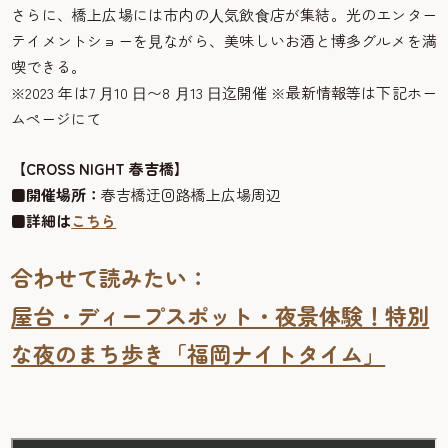
さらに、橋上広場には市内の⼈気飲⾷店が集結。光のエンター
テイメントショーを⾒ながら、美味しいお酒と博多グルメを満
喫できる。
※2023 年は7 ⽉10 ⽇〜8 ⽉13 ⽇迄開催 ※最新情報等は下記ホー
ムページにて
【CROSS NIGHT 春吉橋】
■
開催場所：
春吉橋迂回路橋上広場周辺
■
詳細は
こちら
合わせて読みたい：
屋台・ディープスポット・夜景体験！特別
な夜のまち歩き「福岡ナイトタイム」