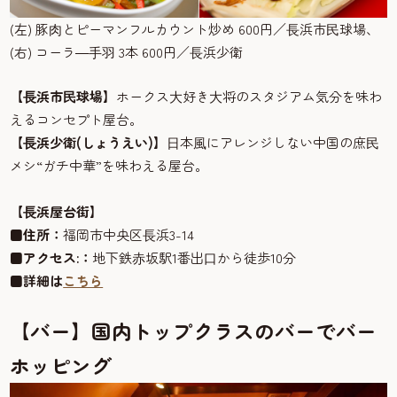
(左) 豚⾁とピーマンフルカウント炒め 600円／⻑浜市⺠球場、
(右) コーラ―⼿⽻ 3本 600円／⻑浜少衛
【⻑浜市⺠球場】
ホークス⼤好き⼤将のスタジアム気分を味わ
えるコンセプト屋台。
【⻑浜少衛(しょうえい)】
⽇本⾵にアレンジしない中国の庶⺠
メシ“ガチ中華”を味わえる屋台。
【⻑浜屋台街】
■
住所：
福岡市中央区⻑浜3-14
■
アクセス:：
地下鉄⾚坂駅1番出⼝から徒歩10分
■
詳細は
こちら
【バー】国内トップクラスのバーでバー
ホッピング