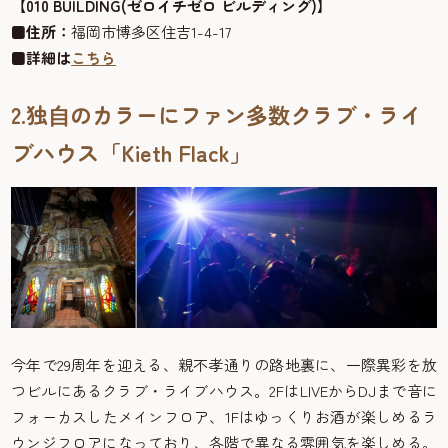
【010 BUILDING(ゼロイチゼロ ビルディング)】
■
住所：
福岡市博多区住吉1-4-17
■
詳細は
こちら
2.独⾃のカラーにファン多数クラブ・ライ
ブハウス「Kieth Flack」
今年で29周年を迎える、親不孝通りの路地裏に、一際異彩を放
つビルにあるクラブ・ライブハウス。2FはLIVEからDJまで音に
フォーカスしたメインフロア、1Fはゆっくりお酒が楽しめるラ
ウンジフロアになっており、各階で異なる雰囲気を楽しめる。