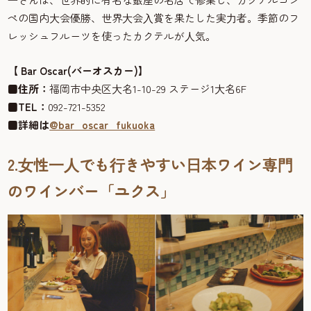
ペの国内⼤会優勝、世界⼤会⼊賞を果たした実⼒者。季節のフ
レッシュフルーツを使ったカクテルが⼈気。
【 Bar Oscar(バーオスカー)】
■
住所：
福岡市中央区⼤名1-10-29 ステージ1⼤名6F
■
TEL：
092-721-5352
■
詳細は
@bar_oscar_fukuoka
2.⼥性⼀⼈でも⾏きやすい⽇本ワイン専⾨
のワインバー「ユクス」