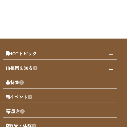
HOTトピック
みんなの旅行記
福岡を知る
天神エリア
福岡の見どころ
特集
博多旧市街
福岡の魅力
福岡城
イベント
観光カレンダー
歴史・文化
観光PR動画
屋台
まち歩き
観光・体験
福岡グルメ