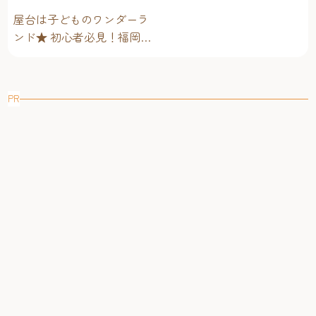
グルメ編～
屋台は子どものワンダーラ
ンド★ 初心者必見！福岡博
多・子連れ屋台のススメ
PR