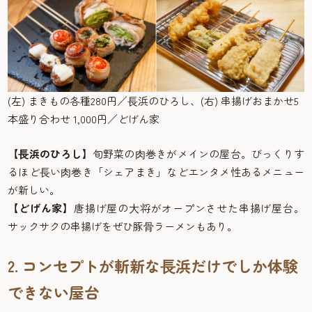
(左) まきもの各種280円／⻑浜のひろし、(右) 串揚げおまかせ5
本盛り合わせ 1,000円／どげん家
【⻑浜のひろし】
旬野菜の⾁巻きがメインの屋台。びっくりす
るほど⻑い⾁巻き「シェアまき」などエンタメ性あるメニュー
が新しい。
【どげん家】
唐揚げ屋の⼤将がオープンさせた串揚げ屋台。
サックサクの串揚げをぜひ豚⾻ラーメンもあり。
2. コンセプトが斬新な⻑浜だけでしか体験
できない屋台