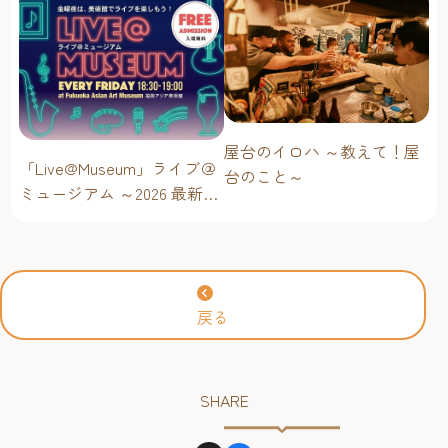
2026年
屋台のイロハ ～教えて！屋
「Live@Museum」ライブ＠
台のこと～
ミュージアム ～2026 最新イ
ベントスケジュール！【福
岡アジア美術館】
戻る
SHARE