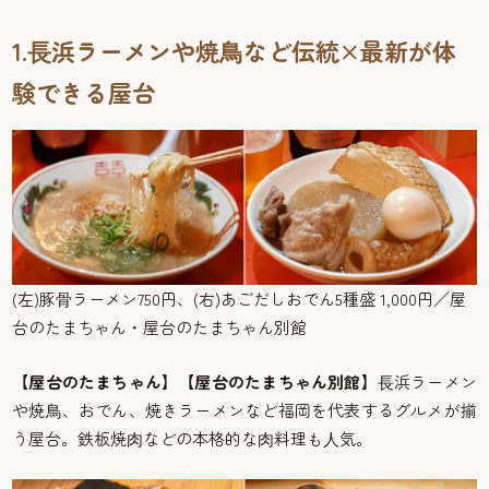
1.⻑浜ラーメンや焼⿃など伝統×最新が体
験できる屋台
(左)豚⾻ラーメン750円、(右)あごだしおでん5種盛 1,000円／屋
台のたまちゃん・屋台のたまちゃん別館
【屋台のたまちゃん】【屋台のたまちゃん別館】
⻑浜ラーメン
や焼⿃、おでん、焼きラーメンなど福岡を代表するグルメが揃
う屋台。鉄板焼⾁などの本格的な⾁料理も⼈気。