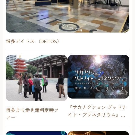
博多デイトス （DEITOS）
『サカナクション グッドナ
博多まち歩き無料定時ツ
イト・プラネタリウム』が
アー
今年も上映決定！【福岡市
科学館 ドームシアター】