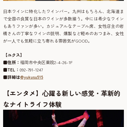
⽇本ワインに特化したワインバー。九州はもちろん、北海道ま
で全国の良質な⽇本のワインが多数揃う。中には希少なワイン
もありファンが多い。カジュアルなテーブル席、⼥性店主の岩
橋さんの丁寧なワインの説明、燻製など軽めのおつまみ、⼥性
が⼀⼈でも気軽に⽴ち寄れる雰囲気がGOOD。
【ユクス】
■
住所：
福岡市中央区薬院2-4-26-1F
■
TEL：
092-791-1247
■
詳細は
@yukusu515
【エンタメ】⼼躍る新しい感覚・⾰新的
なナイトライフ体験