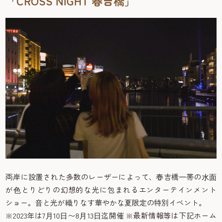
「CROSS NIGHT 春吉橋」
両岸に設置された多数のレーザーによって、春吉橋⼀帯の⽔⾯
が⾊とりどりの幻想的な光に包まれるエンターテインメント
ショー。⾳と光が織りなす華やかな夏限定の特別イベント。
※2023年は7⽉10⽇〜8⽉13⽇迄開催 ※最新情報等は下記ホーム