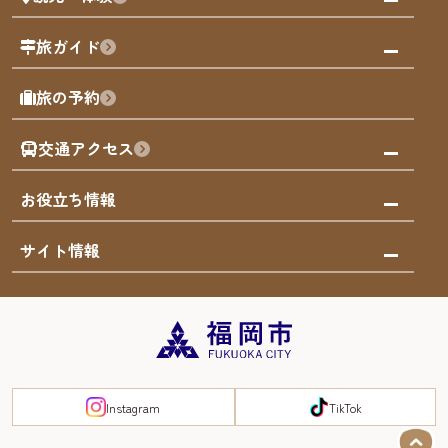
福岡の祭り
観る・遊ぶ
旅ガイド
屋台
福岡を楽しむ
モデルコース
旅の予約
買う
福岡のアート
AIおまかせコース
体験
福岡のナイトタイム
交通アクセス
オリジナルプラン
泊まる
福岡の歴史・文化
みんなの旅行記
市内交通ガイド
お役立ち情報
サステナブルツーリズム
お得なチケット
福岡検定
お知らせ
サイト情報
よかなび音声ガイド
災害情報
まち歩き・体験プログラム掲載申込
重要なお知らせ
福岡のエリア
お得なチケット
観光案内所一覧
エリアガイド
観光案内所一覧
緊急時の連絡先
博多旧市街
宿泊税
Instagram
TikTok
FUKUOKA EAST&WEST COAST
スマートトラベルガイド
福岡城・鴻臚館