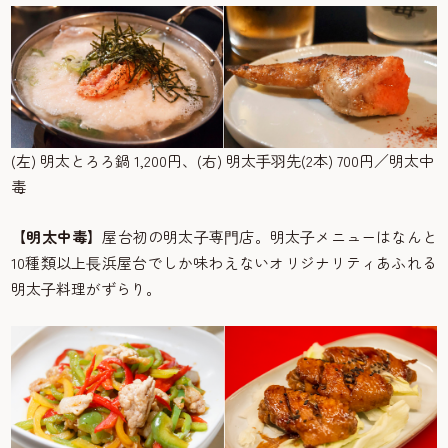
(左) 明太とろろ鍋 1,200円、(右) 明太⼿⽻先(2本) 700円／明太中
毒
【明太中毒】
屋台初の明太⼦専⾨店。明太⼦メニューはなんと
10種類以上⻑浜屋台でしか味わえないオリジナリティあふれる
明太⼦料理がずらり。