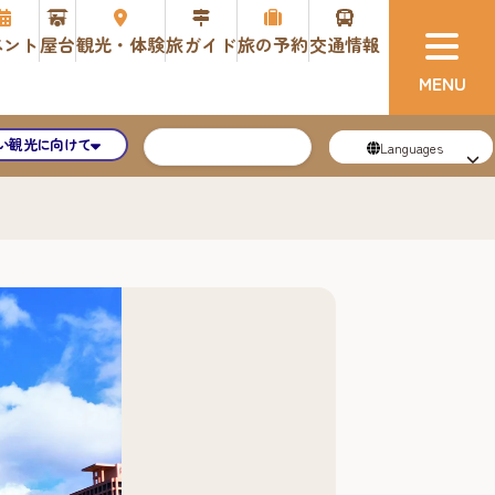
ベント
屋台
観光・体験
旅ガイド
旅の予約
交通情報
い観光に向けて
Languages