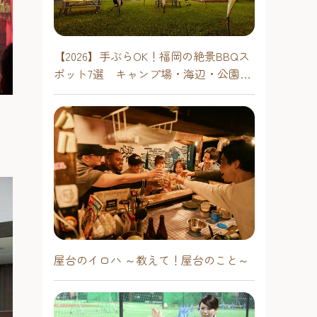
【2026】手ぶらOK！福岡の絶景BBQス
ポット7選 キャンプ場・海辺・公園で
手軽に楽しむ
屋台のイロハ ～教えて！屋台のこと～