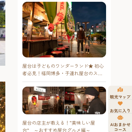
屋台は子どものワンダーランド★ 初心
者必見！福岡博多・子連れ屋台のスス
メ
観光マップ
お気に入り
屋台の店主が教える！“美味しい屋
AIおまかせ
コース
台” ～おすすめ屋台グルメ編～