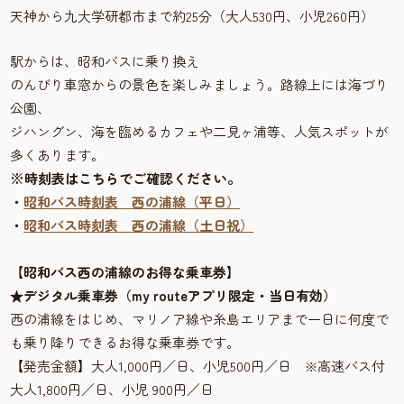
天神から九大学研都市まで約25分（大人530円、小児260円）
駅からは、昭和バスに乗り換え
のんびり車窓からの景色を楽しみましょう。路線上には海づり
公園、
ジハングン、海を臨めるカフェや二見ヶ浦等、人気スポットが
多くあります。
※時刻表はこちらでご確認ください。
・
昭和バス時刻表 西の浦線（平日）
・
昭和バス時刻表 西の浦線（土日祝）
【昭和バス西の浦線のお得な乗車券】
★デジタル乗車券（my routeアプリ限定・当日有効）
西の浦線をはじめ、マリノア線や糸島エリアまで一日に何度で
も乗り降りできるお得な乗車券です。
【発売金額】大人1,000円／日、小児500円／日 ※高速バス付
大人1,800円／日、小児 900円／日