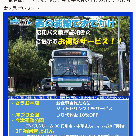
★JF福岡ぎょれん/ 夕焼け明太子お買い上げの方にいわし明
太２尾プレゼント！