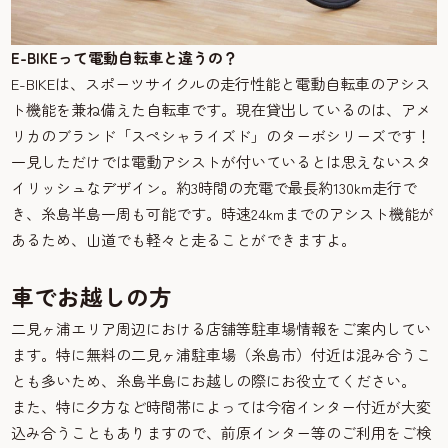
E-BIKEって電動自転車と違うの？
E-BIKEは、スポーツサイクルの走行性能と電動自転車のアシス
ト機能を兼ね備えた自転車です。現在貸出しているのは、アメ
リカのブランド「スペシャライズド」のターボシリーズです！
一見しただけでは電動アシストが付いているとは思えないスタ
イリッシュなデザイン。約3時間の充電で最長約130km走行で
き、糸島半島一周も可能です。時速24kmまでのアシスト機能が
あるため、山道でも軽々と走ることができますよ。
車でお越しの方
二見ヶ浦エリア周辺における店舗等駐車場情報をご案内してい
ます。特に無料の二見ヶ浦駐車場（糸島市）付近は混み合うこ
とも多いため、糸島半島にお越しの際にお役立てください。
また、特に夕方など時間帯によっては今宿インター付近が大変
込み合うこともありますので、前原インター等のご利用をご検