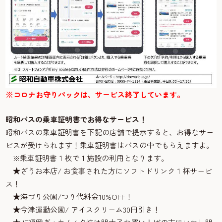
※コロナお守りパックは、サービス終了しています。
昭和バスの乗車証明書でお得なサービス！
昭和バスの乗車証明書を下記の店舗で提示すると、お得なサー
ビスが受けられます！乗車証明書はバスの中でもらえますよ。
※乗車証明書１枚で１施設の利用となります。
★ざうお本店/ お食事された方にソフトドリンク１杯サービ
ス！
★海づり公園/つり代料金10%OFF！
★今津運動公園/ アイスクリーム30円引き！