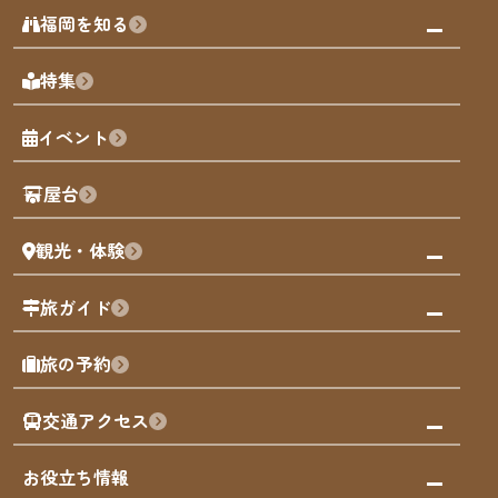
みんなの旅行記
福岡を知る
天神エリア
福岡の見どころ
特集
博多旧市街
福岡の魅力
福岡城
イベント
観光カレンダー
歴史・文化
観光PR動画
屋台
まち歩き
観光・体験
福岡グルメ
福岡の祭り
観る・遊ぶ
旅ガイド
屋台
福岡を楽しむ
モデルコース
旅の予約
買う
福岡のアート
AIおまかせコース
体験
福岡のナイトタイム
交通アクセス
オリジナルプラン
泊まる
福岡の歴史・文化
みんなの旅行記
市内交通ガイド
お役立ち情報
サステナブルツーリズム