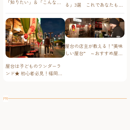
「知りたい」＆「こんな時
る」3選 これであなたも屋
どうしたらいい？」その疑
台通！
問に答えます！
屋台の店主が教える！“美味
しい屋台” ～おすすめ屋台
グルメ編～
屋台は子どものワンダーラ
ンド★ 初心者必見！福岡博
多・子連れ屋台のススメ
PR