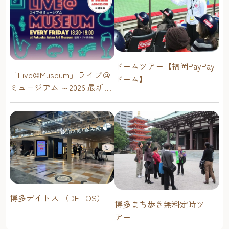
ドームツアー【福岡PayPay
「Live@Museum」ライブ＠
ドーム】
ミュージアム ～2026 最新イ
ベントスケジュール！【福
岡アジア美術館】
博多デイトス （DEITOS）
博多まち歩き無料定時ツ
アー