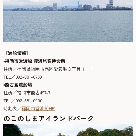
【渡船情報】
▪福岡市営渡船 姪浜旅客待合所
住所／福岡県福岡市西区愛宕浜３丁目１−１
TEL／092-881-8709
▪能古島渡船場
住所／福岡市能古457-7
TEL／092-881-0900
時刻表／
福岡市営渡船HP
のこのしまアイランドパーク