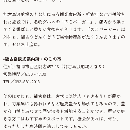
能古島渡船場のとなりにある観光案内所・軽食店などが併設さ
れた施設では、名物グルメの「のこバーガー」。店内から漂っ
てくる香ばしい香りが食欲をそそります。「のこバーガー」以
外にも、能古うどんなどのご当地特産品がたくさんありますの
で、ぜひお土産に。
▪能古島観光案内所・のこの市
住所／福岡市西区能古457-16（能古島渡船場となり）
営業時間／8:30～17:30
TEL／092-881-2013
そのほかにも、能古島は、古代には防人（さきもり）が置か
れ、万葉集にも詠われるなど歴史豊かな場所でもあるので、豊
かな自然とあわせて歴史浪漫も堪能することができ、歴史が好
きな方にはおすすめのスポットです。機会があれば、ぜひ、
ゆったりした島時間を過ごしてみませんか。