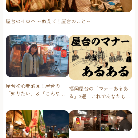
屋台のイロハ ～教えて！屋台のこと～
屋台初心者必見！屋台の
福岡屋台の「マナーあるあ
「知りたい」＆「こんな時
る」3選 これであなたも屋
どうしたらいい？」その疑
台通！
問に答えます！