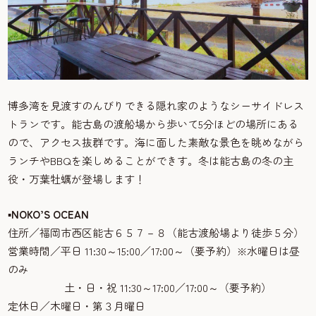
博多湾を見渡すのんびりできる隠れ家のようなシーサイドレス
トランです。能古島の渡船場から歩いて5分ほどの場所にある
ので、アクセス抜群です。海に面した素敵な景色を眺めながら
ランチやBBQを楽しめることができす。冬は能古島の冬の主
役・万葉牡蠣が登場します！
▪NOKO’S OCEAN
住所／福岡市西区能古６５７－８（能古渡船場より徒歩５分）
営業時間／平日 11:30～15:00／17:00～（要予約）※水曜日は昼
のみ
土・日・祝 11:30～17:00／17:00～（要予約）
定休日／木曜日・第３月曜日