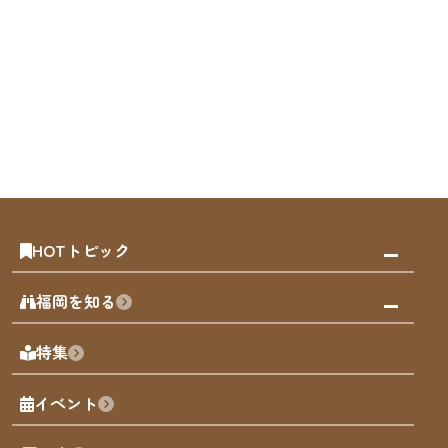
HOTトピック
みんなの旅行記
福岡を知る
天神エリア
福岡の見どころ
特集
博多旧市街
福岡の魅力
福岡城
イベント
観光カレンダー
歴史・文化
観光PR動画