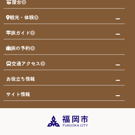
屋台
まち歩き
観光・体験
福岡グルメ
福岡の祭り
観る・遊ぶ
旅ガイド
屋台
福岡を楽しむ
モデルコース
旅の予約
買う
福岡のアート
AIおまかせコース
体験
福岡のナイトタイム
交通アクセス
オリジナルプラン
泊まる
福岡の歴史・文化
みんなの旅行記
市内交通ガイド
お役立ち情報
サステナブルツーリズム
お得なチケット
福岡検定
お知らせ
サイト情報
よかなび音声ガイド
災害情報
まち歩き・体験プログラム掲載申込
重要なお知らせ
福岡のエリア
お得なチケット
観光案内所一覧
エリアガイド
観光案内所一覧
緊急時の連絡先
博多旧市街