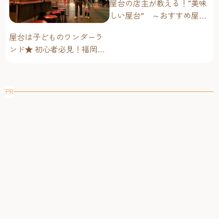
屋台の店主が教える！“美味
しい屋台” ～おすすめ屋台
グルメ編～
屋台は子どものワンダーラ
ンド★ 初心者必見！福岡博
多・子連れ屋台のススメ
PR