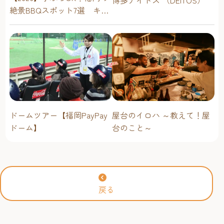
絶景BBQスポット7選 キャ
ンプ場・海辺・公園で手軽
に楽しむ
ドームツアー【福岡PayPay
屋台のイロハ ～教えて！屋
ドーム】
台のこと～
戻る