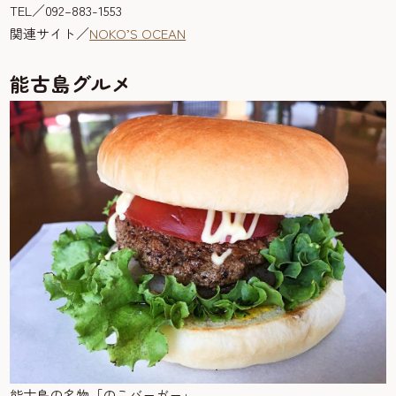
TEL／092–883-1553
関連サイト／
NOKO’S OCEAN
能古島グルメ
能古島の名物「のこバーガー」