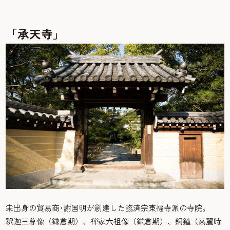
「承天寺」
宋出身の貿易商･謝国明が創建した臨済宗東福寺派の寺院。
釈迦三尊像（鎌倉期）、禅家六祖像（鎌倉期）、銅鐘（高麗時