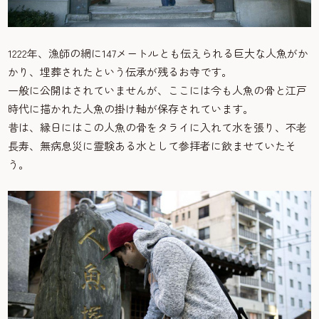
1222年、漁師の網に147メートルとも伝えられる巨大な人魚がか
かり、埋葬されたという伝承が残るお寺です。
一般に公開はされていませんが、ここには今も人魚の骨と江戸
時代に描かれた人魚の掛け軸が保存されています。
昔は、縁日にはこの人魚の骨をタライに入れて水を張り、不老
長寿、無病息災に霊験ある水として参拝者に飲ませていたそ
う。