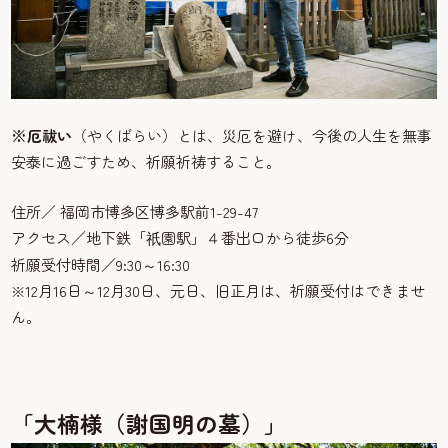
※厄祓い
（やくばらい）とは、災厄を避け、今後の人生を無事
安泰に過ごすため、祈願祈祷すること。
住所／ 福岡市博多区博多駅前1-29-47
アクセス／地下鉄「
園駅」４番出口から徒歩6分
祇
祈願受付時間／9:30～16:30
※12月16日～12月30日、元日、旧正月は、祈願受付はできませ
ん。
「大楠様（謝国明の墓）」