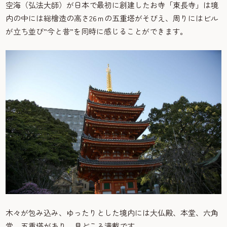
空海（弘法大師）が日本で最初に創建したお寺「東長寺」は境
内の中には総檜造の高さ26ｍの五重塔がそびえ、周りにはビル
が立ち並び”今と昔”を同時に感じることができます。
木々が包み込み、ゆったりとした境内には大仏殿、本堂、六角
堂、五重塔があり、見どころ満載です。