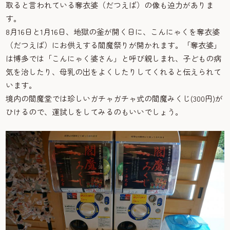
取ると言われている奪衣婆（だつえば）の像も迫力がありま
す。
8月16日と1月16日、地獄の釜が開く日に、こんにゃくを奪衣婆
（だつえば）にお供えする閻魔祭りが開かれます。「奪衣婆」
は博多では「こんにゃく婆さん」と呼び親しまれ、子どもの病
気を治したり、母乳の出をよくしたりしてくれると伝えられて
います。
境内の閻魔堂では珍しいガチャガチャ式の閻魔みくじ(300円)が
ひけるので、運試しをしてみるのもいいでしょう。