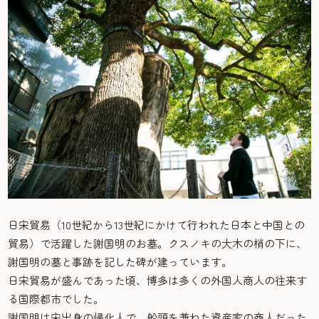
日宋貿易（10世紀から13世紀にかけて行われた日本と中国との
貿易）で活躍した謝国明のお墓。クスノキの大木の梢の下に、
謝国明の墓と事跡を記した碑が建っています。
日宋貿易が盛んであった頃、博多は多くの外国人商人の往来す
る国際都市でした。
謝国明は宋出身の帰化人で、船頭を兼ねた資産家の商人だった