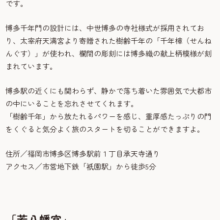
です。
博多千年門の設計には、中世博多の寺社様式が採用されてお
り、太宰府天満宮より寄贈された樹齢千年の「千年樟（せんね
んぐす）」が使われ、欄間の彫刻には博多織の献上柄模様が刻
まれています。
博多駅の近くにも関わらず、静かで落ち着いた雰囲気で大都市
の中にいることを忘れさせてくれます。
「樹齢千年」から放たれるパワーを感じ、重厚感たっぷりの門
をくぐると気分よく旅のスタートを切ることができますよ。
住所／福岡市博多区博多駅前１丁目承天寺通り
アクセス／市営地下鉄「
園駅」から徒歩5分
祇
「若八幡宮」