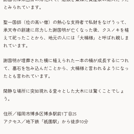
とみられています。
聖一国師（位の高い僧）の熱心な支持者で私財をなげうって、
承天寺の創建に尽力した謝国明が亡くなった後、クスノキを植
えて祀ったことから、地元の人には「大楠様」と呼ばれ親しま
れています。
謝国明が埋葬された横に植えられた一本の楠が成長するにつれ
て、墓石を包み込んだことから、大楠様と言われるようになっ
たとも言われています。
閑静な場所に突如現れる堂々とした大木には驚くことでしょ
う。
住所／福岡市博多区博多駅前1丁目25
アクセス／地下鉄「
園駅」から徒歩10分
祇