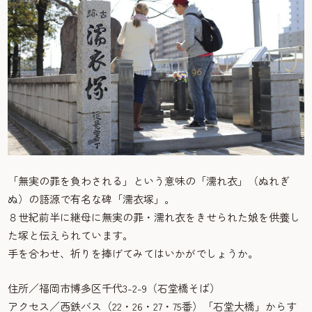
「無実の罪を負わされる」という意味の「濡れ衣」（ぬれぎ
ぬ）の語源で有名な碑「濡衣塚」。
８世紀前半に継母に無実の罪・濡れ衣をきせられた娘を供養し
た塚と伝えられています。
手を合わせ、祈りを捧げてみてはいかがでしょうか。
住所／福岡市博多区千代3-2-9（石堂橋そば）
アクセス／西鉄バス（22・26・27・75番）「石堂大橋」からす