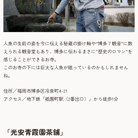
人魚の生前の姿を今に伝える秘蔵の掛け軸や“博多７観音”に数
えられる観音堂もあり、博多に伝わるまさに”歴史のロマン”を
感じることができるお寺。
このお寺の下には巨大な人魚が眠っているのかもしれません
ね。
住所／福岡市博多区冷泉町4-21
アクセス／地下鉄「
園町駅（2番出口）」から徒歩1分
祇
「光安青霞園茶舗」