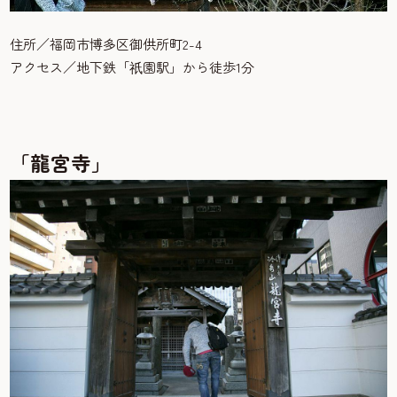
住所／福岡市博多区御供所町2-4
アクセス／地下鉄「
園駅」から徒歩1分
祇
「龍宮寺」