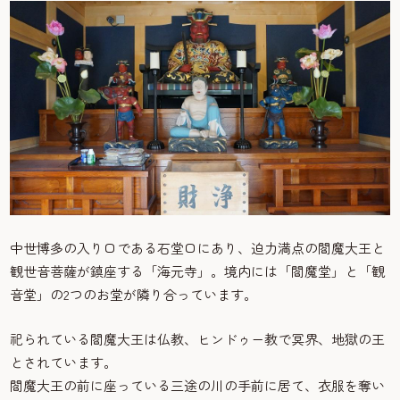
中世博多の入り口である石堂口にあり、迫力満点の閻魔大王と
観世音菩薩が鎮座する「海元寺」。境内には「閻魔堂」と「観
音堂」の2つのお堂が隣り合っています。
祀られている閻魔大王は仏教、ヒンドゥー教で冥界、地獄の王
とされています。
閻魔大王の前に座っている三途の川の手前に居て、衣服を奪い