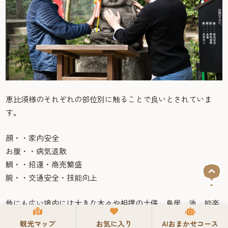
恵比須様のそれぞれの部位別に触ることで良いとされていま
す。
顔・・家内安全
お腹・・病気退散
鯛・・招運・商売繁盛
腕・・交通安全・技能向上
他にも広い境内には大きな木々や相撲の土俵、鳥居、池、能楽
殿もあり日本文化を感じることができるでしょう。
観光マップ
お気に入り
AIおまかせコース