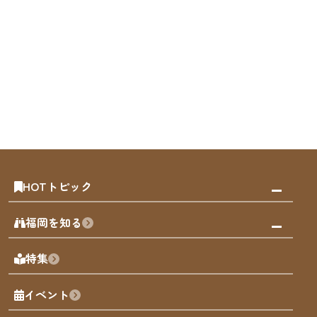
HOTトピック
みんなの旅行記
福岡を知る
天神エリア
福岡の見どころ
特集
博多旧市街
福岡の魅力
福岡城
イベント
観光カレンダー
歴史・文化