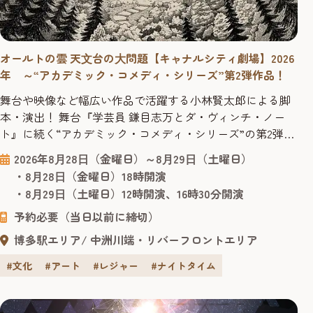
オールトの雲 天⽂台の⼤問題【キャナルシティ劇場】2026
年 ～“アカデミック・コメディ・シリーズ”第2弾作品！
舞台や映像など幅広い作品で活躍する小林賢太郎による脚
本・演出！ 舞台『学芸員 鎌目志万とダ・ヴィンチ・ノー
ト』に続く“アカデミック・コメディ・シリーズ”の第2弾作
品！ 2025年1月に上演されご好評をいただいた舞台『学芸
2026年8⽉28⽇（金曜日）～8⽉29⽇（土曜日）
員 鎌目志万とダ・ヴィンチ・ノート』に続く“アカデミッ
・8⽉28⽇（金曜日）18時開演
ク・コメディ・シリーズ”の第2弾作品。脚本・演出は前作
・8⽉29⽇（土曜日）12時開演、16時30分開演
同様、舞台や映像など幅広い作品で活躍する小林賢太郎が
予約必要（当日以前に締切）
務めます。 出...
博多駅エリア
中洲川端・リバーフロントエリア
#文化
#アート
#レジャー
#ナイトタイム