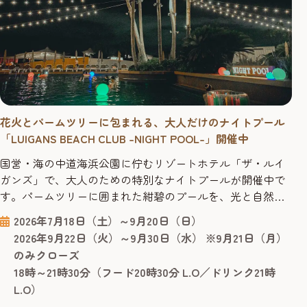
花火とパームツリーに包まれる、大人だけのナイトプール
「LUIGANS BEACH CLUB -NIGHT POOL-」開催中
国営・海の中道海浜公園に佇むリゾートホテル「ザ・ルイ
ガンズ」で、大人のための特別なナイトプールが開催中で
す。パームツリーに囲まれた紺碧のプールを、光と自然が
織りなす夜の景色とともに大満喫。開催期間中には日にち
2026年7月18日（土）～9月20日（日）
限定で、海側から打ち上がる花火も夜空を彩ります。 福岡
2026年9月22日（火）～9月30日（水） ※9月21日（月）
市中心地から車で約20分、全国18か所ある国営公園の中で
のみクローズ
唯一公園内にあるリゾートホテルという、他にはないロ
18時～21時30分（フード20時30分 L.O／ドリンク21時
ケーションです。日中の観光...
L.O）