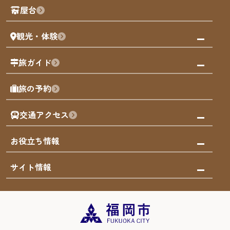
観光PR動画
屋台
まち歩き
観光・体験
福岡グルメ
福岡の祭り
観る・遊ぶ
旅ガイド
屋台
福岡を楽しむ
モデルコース
旅の予約
買う
福岡のアート
AIおまかせコース
体験
福岡のナイトタイム
交通アクセス
オリジナルプラン
泊まる
福岡の歴史・文化
みんなの旅行記
市内交通ガイド
お役立ち情報
サステナブルツーリズム
お得なチケット
福岡検定
お知らせ
サイト情報
よかなび音声ガイド
災害情報
まち歩き・体験プログラム掲載申込
重要なお知らせ
福岡のエリア
お得なチケット
観光案内所一覧
エリアガイド
観光案内所一覧