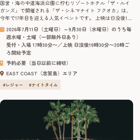
国営・海の中道海浜公園に佇むリゾートホテル「ザ・ルイ
ガンズ」で開催される「ザ・シネマナイト フクオカ」は、
今年で17年目を迎える人気イベントです。 上映は日没後19
時30分〜20時ごろスタートするので、日中の観光を終えた
2026年7月11日（土曜日）～9月30日（水曜日）のうち毎
あとも楽しめます。ジャンルはハリウッド映画からお子様
週水曜・土曜（一部除外日あり）
が楽しめる映画まで幅広く、字幕・吹替の両方が楽しめる
受付・入場 17時30分〜／上映 日没後19時30分〜20時ご
回もあり、旅行者でも気軽に立ち寄れます。上映作品のラ
ろ開始予定
インナップは、ルイ...
予約必要（当日以前に締切）
EAST COAST（志賀島）エリア
#レジャー
#ナイトタイム