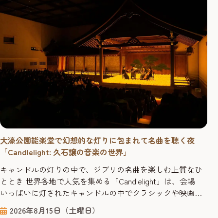
大濠公園能楽堂で幻想的な灯りに包まれて名曲を聴く夜
「Candlelight: 久石譲の音楽の世界」
キャンドルの灯りの中で、ジブリの名曲を楽しむ上質なひ
ととき 世界各地で人気を集める「Candlelight」は、会場
いっぱいに灯されたキャンドルの中でクラシックや映画音
楽を聴く新しい形のコンサートシリーズです。たくさんの
2026年8月15日（土曜日）
キャンドルが揺らめく幻想的な空間と一流の弦楽器奏者が