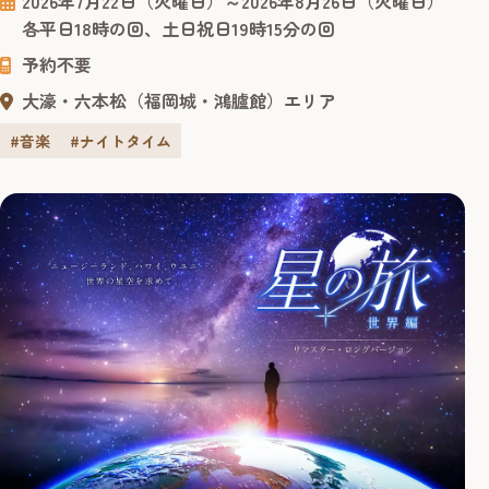
2026年7月22日（火曜日）～2026年8月26日（火曜日）
年も決定しました。昨年の夏季上映のチケットは全上映完
各平日18時の回、土日祝日19時15分の回
売を記録。公開から10年以上の年月を経ても色褪せる事な
予約不要
く、多くの人々に愛されるプラネタリウム作品です。 福岡
市科学館ドームシア...
大濠・六本松（福岡城・鴻臚館）エリア
#音楽
#ナイトタイム