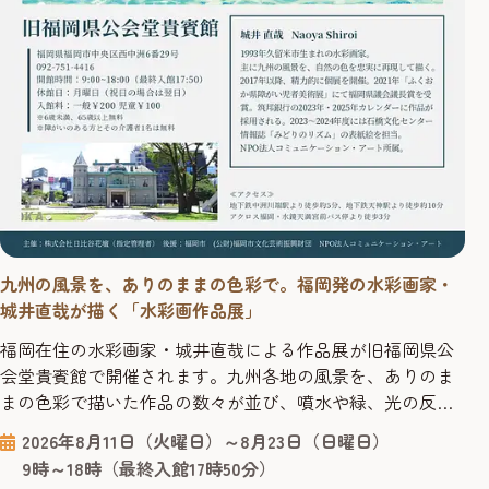
九州の風景を、ありのままの色彩で。福岡発の水彩画家・
城井直哉が描く「水彩画作品展」
福岡在住の水彩画家・城井直哉による作品展が旧福岡県公
会堂貴賓館で開催されます。九州各地の風景を、ありのま
まの色彩で描いた作品の数々が並び、噴水や緑、光の反射
まで丁寧に再現された絵からは、その土地の空気が感じら
2026年8月11日（火曜日）～8月23日（日曜日）
れます。 今回の会場となる「旧福岡県公会堂貴賓館」は、
9時～18時（最終入館17時50分）
1910年、九州沖縄八県連合共進会の迎賓館として建てら