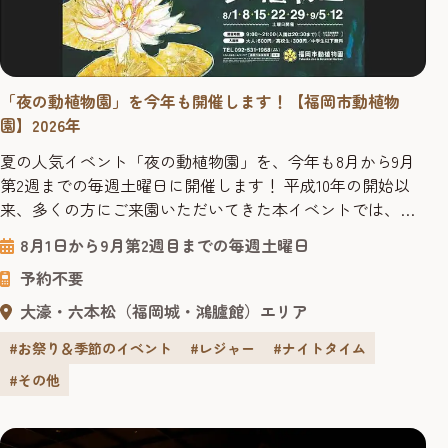
「夜の動植物園」を今年も開催します！【福岡市動植物
園】2026年
夏の人気イベント「夜の動植物園」を、今年も8月から9月
第2週までの毎週土曜日に開催します！ 平成10年の開始以
来、多くの方にご来園いただいてきた本イベントでは、夜
行性動物の生態や行動、夜にしか咲かない花の観賞など特
8月1日から9月第2週目までの毎週土曜日
別な時間をお楽しみいただけます。今年は、3月にオープン
予約不要
した植物園エントランスガーデンが、イベント期間中限定
の特別なライトアップで皆様をお迎えします。また、初日
大濠・六本松（福岡城・鴻臚館）エリア
の８月１日には、夜の動...
#お祭り＆季節のイベント
#レジャー
#ナイトタイム
#その他