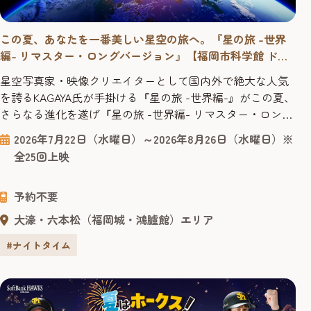
この夏、あなたを一番美しい星空の旅へ。『星の旅 -世界
編- リマスター・ロングバージョン』【福岡市科学館 ドー
ムシアター】2026年
星空写真家・映像クリエイターとして国内外で絶大な人気
を誇るKAGAYA氏が手掛ける『星の旅 -世界編-』がこの夏、
さらなる進化を遂げ『星の旅 -世界編- リマスター・ロング
バージョン』として福岡市科学館ドームシアターに帰って
2026年7月22日（水曜日）～2026年8月26日（水曜日）※
きます。 ニュージーランドのテカポ湖、ハワイのマウナケ
全25回上映
ア山、ウユニ塩湖など、KAGAYA氏が3年の歳月をかけて撮
影した世界各地の星空の映像を元に、ドーム映像ならでは
予約不要
の臨場...
大濠・六本松（福岡城・鴻臚館）エリア
#ナイトタイム