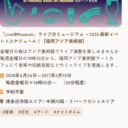
「Live@Museum」ライブ＠ミュージアム ～2026 最新イベ
ントスケジュール！【福岡アジア美術館】
金曜日の夜はアジア美術館でライブ演奏を楽しみませんか
毎週金曜日の18時30分から、福岡アジア美術館アートカ
フェにて音楽や伝統芸能などのミニライブを実施します。
会場内のミュージアムカフェでは、オリジナルブレンド
2026年4月24日～2027年3月19日
コーヒーのほか、クラフトビール等のアルコールメニュー
毎週金曜日＊18時30分～ （30分程度）
もご用意。 また、金曜夜は20時までアジア美術館が開館し
予約不要
ています。ドリンクを楽しみながらライブ鑑賞をした後
は、夜のギャラリーでアー...
博多旧市街エリア
中洲川端・リバーフロントエリア
#音楽
#文化
#アート
#ナイトタイム