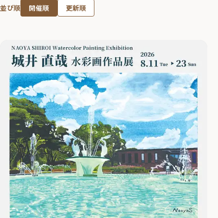
開催順
更新順
並び順