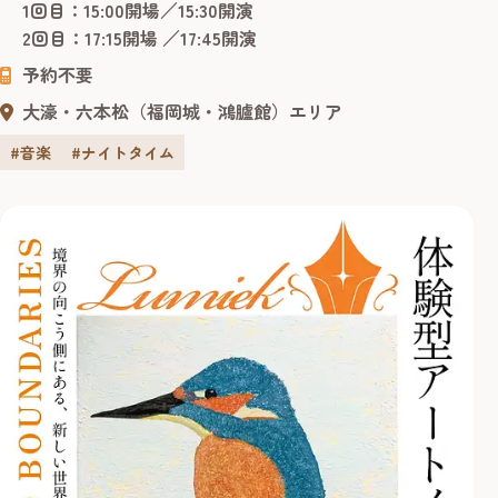
1回目：15:00開場／15:30開演
生み出す音色は、言葉の壁を超えて心に響きます。 会場は
2回目：17:15開場 ／17:45開演
檜造りの本格的な能楽堂で、普段は能や狂言が上演される
予約不要
日本の伝統建築で...
大濠・六本松（福岡城・鴻臚館）エリア
#音楽
#ナイトタイム