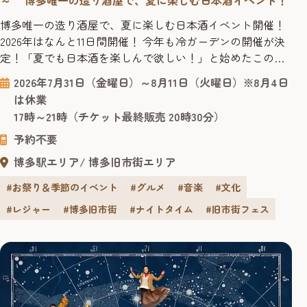
博多唯一の造り酒屋で、夏に楽しむ日本酒イベント開催！
2026年はなんと11日間開催！ 今年も冷ガーデンの開催が決
定！「夏でも日本酒を楽しんで欲しい！」と始めたこの大
人の夏祭りも今年で10回目。2026年はなんと11日間にわ
2026年7月31日（金曜日）～8月11日（火曜日）※8月4日
たって博多唯一の造り酒屋「博多百年蔵」を会場に、夏季
は休業
限定イベント「酒蔵de冷ガーデン ～大人の夏祭り～」が開
17時～21時（チケット最終販売 20時30分）
催されます。 7月31日～8月11日の11日間限定の、地酒・夏...
予約不要
博多駅エリア
博多旧市街エリア
#お祭り＆季節のイベント
#グルメ
#音楽
#文化
#レジャー
#博多旧市街
#ナイトタイム
#旧市街フェス