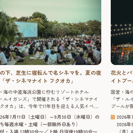
の下、芝生に寝転んで名シネマを。夏の夜
花火とパ
「ザ・シネマナイト フクオカ」
イトプール「
POOL-
・海の中道海浜公園に佇むリゾートホテル
国営・海
・ルイガンズ」で開催される「ザ・シネマナイ
「ザ・ル
フクオカ」は、今年で17年目を迎える人気イベン
プールが
す。 上映は日没後19時30分〜20時ごろスタート
のプール
026年7月11日（土曜日）～9月30日（水曜日）の
2026
ので、日中の観光を終えたあとも楽しめます。
大満喫。
ち毎週水曜・土曜（一部除外日あり）
2026
ンルはハリウッド映画からお子様が楽しめる映
ち上がる
付・入場 17時30分〜／上映 日没後19時30分〜
（月）