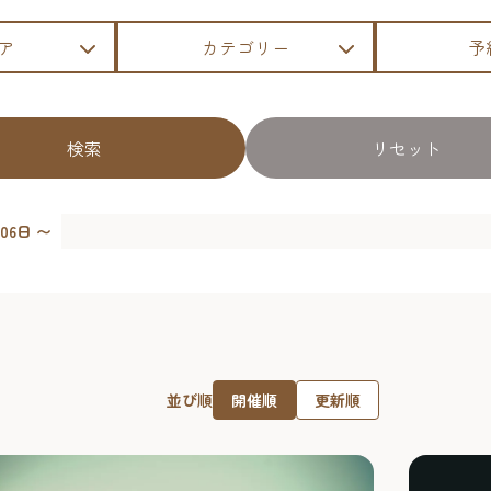
ア
カテゴリー
予
検索
リセット
06日 〜
開催順
更新順
並び順