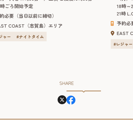
で幅広く、字幕・吹替の両方が楽しめる回もあ
車で約20
0時ごろ開始予定
18時～
旅行者でも気軽に立ち寄れます。上映作品のラ
園内にあ
21時 L
ナップは、ルイ...
約必要（当日以前に締切）
ケーション
予約必
AST COAST（志賀島）エリア
EAST
ジャー
#ナイトタイム
#レジャー
SHARE