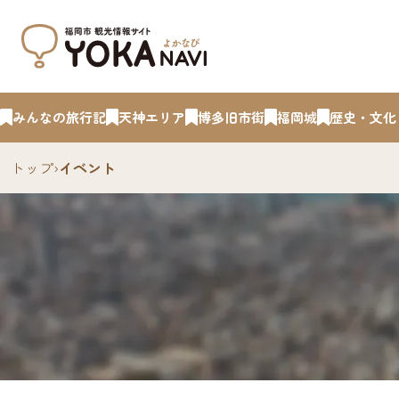
みんなの旅行記
天神エリア
博多旧市街
福岡城
歴史・文化
トップ
›
イベント