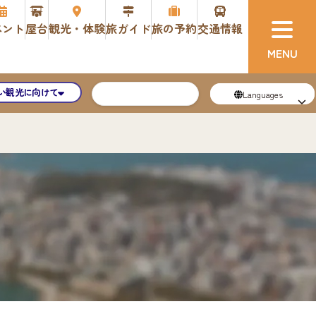
ベント
屋台
観光・体験
旅ガイド
旅の予約
交通情報
い観光に向けて
Languages