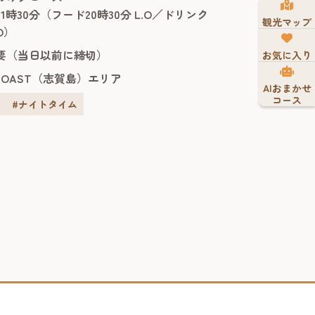
分、全国18か所ある国営公園の中で唯一公
21時30分（フード20時30分 L.O／ドリンク
るリゾートホテルという、他にはないロ
観光マップ
.O）
です。日中の観光...
要（当日以前に締切）
お気に入り
 COAST（志賀島）エリア
AIおまかせ
コース
#ナイトタイム