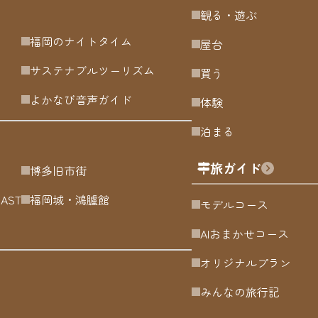
観る・遊ぶ
福岡のナイトタイム
屋台
サステナブルツーリズム
買う
よかなび音声ガイド
体験
泊まる
旅ガイド
博多旧市街
OAST
福岡城・鴻臚館
モデルコース
AIおまかせコース
オリジナルプラン
みんなの旅行記