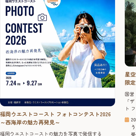
星空
限定
国営
「ザ
ト 
福岡ウエストコースト フォトコンテスト2026
トで
2
～西海岸の魅力再発見～
する
う
ジャ
福岡ウエストコーストの魅力を写真で発信する
受