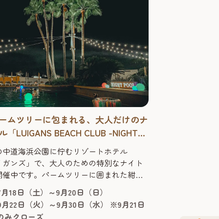
ームツリーに包まれる、大人だけのナ
LUIGANS BEACH CLUB -NIGHT
」開催中
の中道海浜公園に佇むリゾートホテル
イガンズ」で、大人のための特別なナイト
開催中です。パームツリーに囲まれた紺碧
を、光と自然が織りなす夜の景色とともに
年7月18日（土）～9月20日（日）
開催期間中には日にち限定で、海側から打
年9月22日（火）～9月30日（水） ※9月21日
花火も夜空を彩ります。 福岡市中心地から
のみクローズ