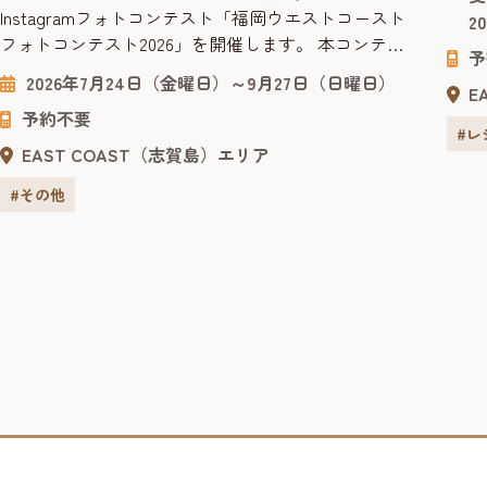
画ま
Instagramフォトコンテスト「福岡ウエストコースト
2
り、
フォトコンテスト2026」を開催します。 本コンテス
イン
予
トは、福岡ウエストコーストエリアの魅力を写真で
2026年7月24日（金曜日）～9月27日（日曜日）
E
発信し、この地域を訪れるひとに地域の良さを知っ
予約不要
ていただき、もっと地域を大切にしてもらうことを
#レ
目的としたInstagramフォトコンテストです。 応募作
EAST COAST（志賀島）エリア
品は、ウエストコーストの情報発信など観光PR素...
#その他