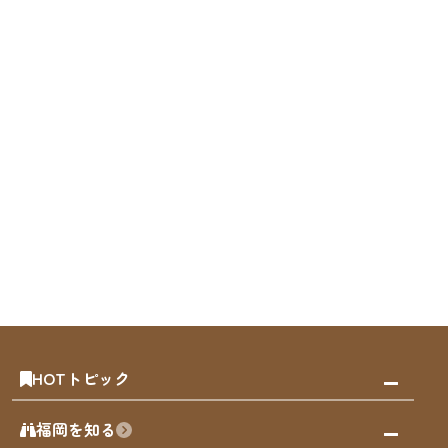
HOTトピック
みんなの旅行記
福岡を知る