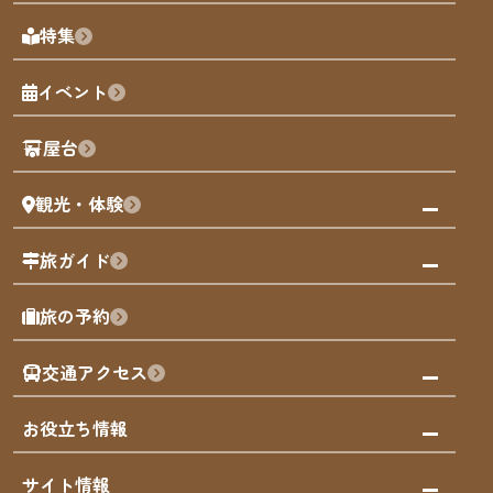
天神エリア
福岡の見どころ
特集
博多旧市街
福岡の魅力
福岡城
イベント
観光カレンダー
歴史・文化
観光PR動画
屋台
まち歩き
観光・体験
福岡グルメ
福岡の祭り
観る・遊ぶ
旅ガイド
屋台
福岡を楽しむ
モデルコース
旅の予約
買う
福岡のアート
AIおまかせコース
体験
福岡のナイトタイム
交通アクセス
オリジナルプラン
泊まる
福岡の歴史・文化
みんなの旅行記
市内交通ガイド
お役立ち情報
サステナブルツーリズム
お得なチケット
福岡検定
お知らせ
サイト情報