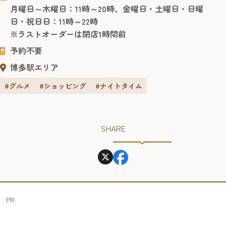
のロケーションで、300年の歴史を持つ三輪山本の手延べそ
月曜日～木曜日：11時～20時、金曜日・土曜日・日曜
うめんと、本格的な流しそうめん体験をお楽しめます。 会
日・祝日日：11時～22時
場は、開放的な空間が人気の海側屋外施設「ベイサイド
※ラストオーダーは閉店1時間前
キャノピー」。...
予約不要
博多駅エリア
#グルメ
#ショッピング
#ナイトタイム
SHARE
PR