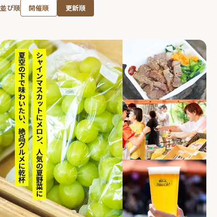
開催順
更新順
並び順