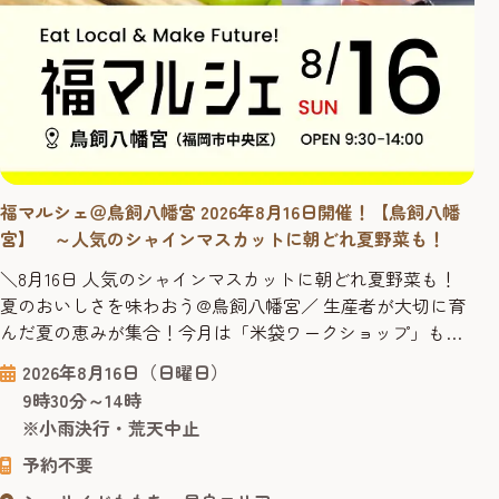
福マルシェ＠鳥飼八幡宮 2026年8月16日開催！【鳥飼八幡
宮】 ～人気のシャインマスカットに朝どれ夏野菜も！
＼8月16日 人気のシャインマスカットに朝どれ夏野菜も！
夏のおいしさを味わおう@鳥飼八幡宮／ 生産者が大切に育
んだ夏の恵みが集合！今月は「米袋ワークショップ」も開
催！ 8月も「第3日曜日」に福マルシェを開催します！8月
2026年8月16日（日曜日）
16日（日曜日）9時30分～14時、会場は鳥飼八幡宮 (中央区
9時30分～14時
今川 ※唐人町駅から徒歩7分、地行バス停から徒歩1分) で
※小雨決行・荒天中止
す！ 夏本番！色鮮やかな夏野菜たちがすくすく育つ季節が
予約不要
や...