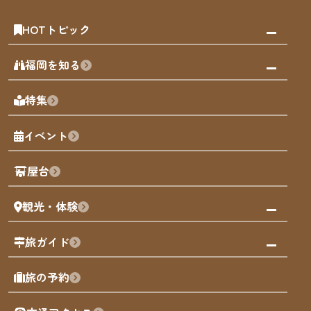
HOTトピック
みんなの旅行記
福岡を知る
天神エリア
福岡の見どころ
特集
博多旧市街
福岡の魅力
福岡城
イベント
観光カレンダー
歴史・文化
観光PR動画
屋台
まち歩き
観光・体験
福岡グルメ
福岡の祭り
観る・遊ぶ
旅ガイド
屋台
福岡を楽しむ
モデルコース
旅の予約
買う
福岡のアート
AIおまかせコース
体験
福岡のナイトタイム