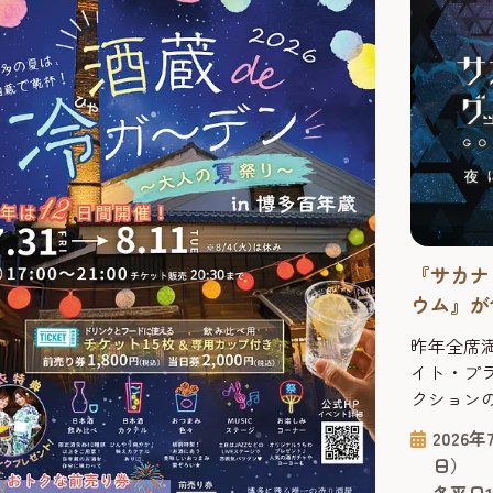
『サカナ
ウム』が
ドームシ
昨年全席
イト・プラ
クション
でシンク
2026
ラネタリ
日）
の夏季上
各平日1