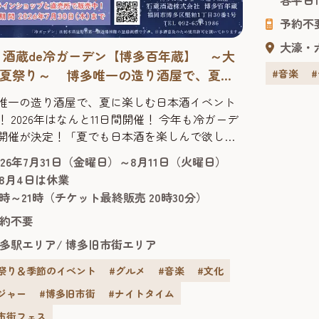
ら10年
予約不
人々に愛
学館ドームシ
大濠・
26 酒蔵de冷ガーデン【博多百年蔵】 ～大
夏祭り～ 博多唯一の造り酒屋で、夏に
#音楽
む日本酒イベント！
唯一の造り酒屋で、夏に楽しむ日本酒イベント
！ 2026年はなんと11日間開催！ 今年も冷ガーデ
開催が決定！「夏でも日本酒を楽しんで欲し
」と始めたこの大人の夏祭りも今年で10回目。
026年7月31日（金曜日）～8月11日（火曜日）
26年はなんと11日間にわたって博多唯一の造り酒
8月4日は休業
博多百年蔵」を会場に、夏季限定イベント「酒
7時～21時（チケット最終販売 20時30分）
e冷ガーデン ～大人の夏祭り～」が開催されま
約不要
7月31日～8月11日の11日間限定の、地酒・夏...
多駅エリア
博多旧市街エリア
祭り＆季節のイベント
#グルメ
#音楽
#文化
ジャー
#博多旧市街
#ナイトタイム
市街フェス