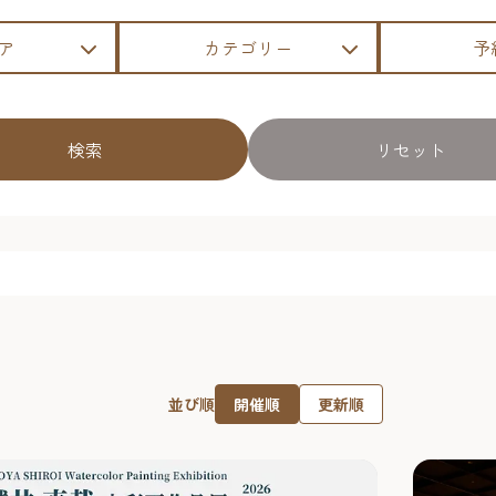
ア
カテゴリー
予
検索
リセット
開催順
更新順
並び順