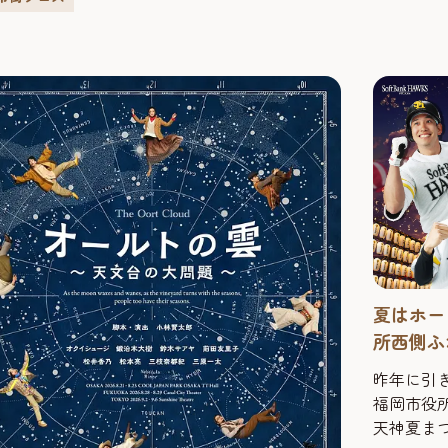
夏はホー
所西側ふ
昨年に引き
福岡市役
天神夏まつり2