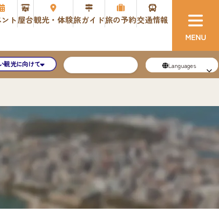
ベント
屋台
観光・体験
旅ガイド
旅の予約
交通情報
い観光に向けて
Languages