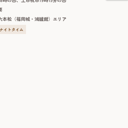
以上の年月を経ても色褪せる事なく、多くの
要
されるプラネタリウム作品です。 福岡市科
ア...
六本松（福岡城・鴻臚館）エリア
#ナイトタイム