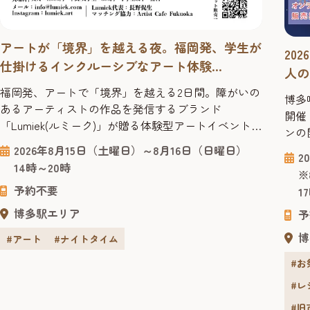
アートが「境界」を越える夜。福岡発、学生が
20
仕掛けるインクルーシブなアート体験
人の
「Lumiek Exhibition Fukuoka 2026」
楽し
福岡発、アートで「境界」を越える2日間。障がいの
博多
あるアーティストの作品を発信するブランド
開催
「Lumiek(ルミーク)」が贈る体験型アートイベント
ンの
「Lumiek Exhibition Fukuoka 2026」が、博多区のアー
い！
2026年8月15日（土曜日）～8月16日（日曜日）
2
トスペース「OVERGROUND」で開催。仕掛け人は福
20
14時～20時
※
岡出身の現役大学生です。 アートは障害の有無や年
屋「
予約不要
1
齢、国籍などの境界を超えて心に届く共通言語で
蔵d
す。展示を眺めるだけでなく...
博多駅エリア
予
す。 
博
#アート
#ナイトタイム
#お
#レ
#旧