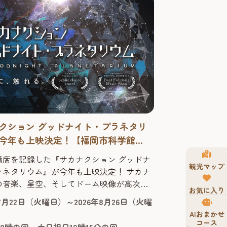
クション グッドナイト・プラネタリ
今年も上映決定！【福岡市科学館
アター】2026年
満席を記録した『サカナクション グッドナ
観光マップ
ネタリウム』が今年も上映決定！ サカナ
の音楽、星空、そしてドーム映像が高次元
お気に入り
ロする『サカナクション グッドナイト・プ
年7月22日（火曜日）～2026年8月26日（火曜
ウム』の上映が今年も決定しました。昨年
AIおまかせ
映のチケットは全上映完売を記録。公開か
コース
8時の回、土日祝日19時15分の回