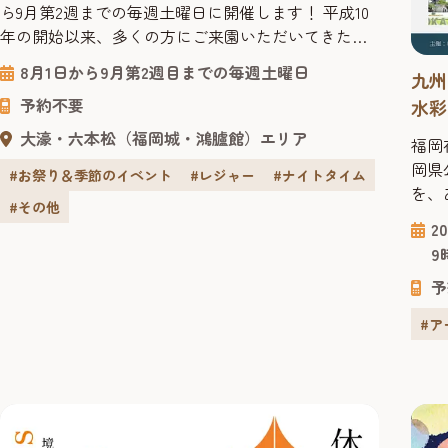
ら9月第2週までの毎週土曜日に開催します！ 平成10
年の開始以来、多くの方にご来園いただいてきた本
イベントでは、夜行性動物の生態や行動、夜にしか
8月1日から9月第2週目までの毎週土曜日
九州
咲かない花の観賞など特別な時間をお楽しみいただ
予約不要
水彩
けます。今年は、3月にオープンした植物園エントラ
ンスガーデンが、イベント期間中限定の特別なライ
大濠・六本松（福岡城・鴻臚館）エリア
福岡
トアップで皆様をお迎えします。また、初日の８月
岡県
#お祭り＆季節のイベント
#レジャー
#ナイトタイム
１日には、夜の動...
を、
#その他
噴水
2
は、
9
なる
予
縄八
年に
#ア
です