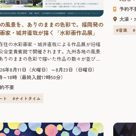
す音色は
予約不
檜造りの
される日本
大濠・
の風景を、ありのままの色彩で。福岡発の
#音楽
画家・城井直哉が描く「水彩画作品展」
在住の水彩画家・城井直哉による作品展が旧福
公会堂貴賓館で開催されます。九州各地の風景
ありのままの色彩で描いた作品の数々が並び、
や緑、光の反射まで丁寧に再現された絵から
026年8月11日（火曜日）～8月23日（日曜日）
その土地の空気が感じられます。 今回の会場と
時～18時（最終入館17時50分）
「旧福岡県公会堂貴賓館」は、1910年、九州沖
約不要
県連合共進会の迎賓館として建てられ、明治43
は皇族の宿泊所としても使われた歴史ある建物
ート
#ナイトタイム
。急勾配の屋根や...