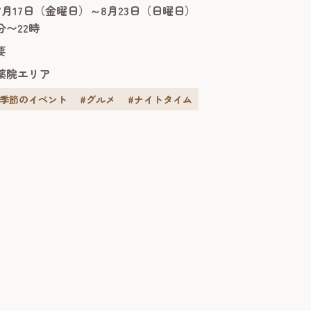
やぐら）はホークス仕様に装飾され、お気
年7月17日（金曜日）～8月23日（日曜日）
選手と写真撮影を楽しめるフォトスポット
0分〜22時
場を彩ります。さらに、ホークス戦のナイ
要
開催日にはパブリックビューイングを実
薬院エリア
＆季節のイベント
#グルメ
#ナイトタイム