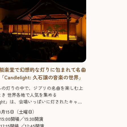
能楽堂で幻想的な灯りに包まれて名曲
Candlelight: 久石譲の音楽の世界」
ルの灯りの中で、ジブリの名曲を楽しむ上
とき 世界各地で人気を集める
lelight」は、会場いっぱいに灯されたキャン
でクラシックや映画音楽を聴く新しい形の
年8月15日（土曜日）
トシリーズです。たくさんのキャンドルが
15:00開場／15:30開演
幻想的な空間と一流の弦楽器奏者が生み出
7:15開場 ／17:45開演