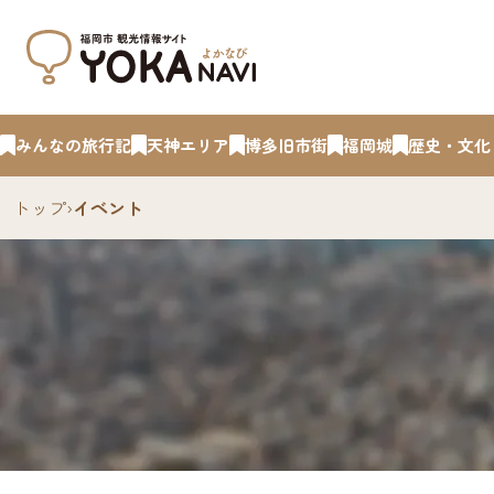
みんなの旅行記
天神エリア
博多旧市街
福岡城
歴史・文化
トップ
›
イベント