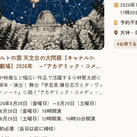
ある櫓（
2026
に入りの
17時3
として会
予約不
ター試合
施！ ■「夏はホークス！天神夏まつり2026」とは
天神・
「天神...
#お祭り
ルトの雲 天⽂台の⼤問題【キャナルシ
劇場】2026年 ～“アカデミック・コメ
・シリーズ”第2弾作品！
や映像など幅広い作品で活躍する小林賢太郎に
脚本・演出！ 舞台『学芸員 鎌目志万とダ・ヴィ
・ノート』に続く“アカデミック・コメディ・シ
ズ”の第2弾作品！ 2025年1月に上演されご好評を
026年8⽉28⽇（金曜日）～8⽉29⽇（土曜日）
だいた舞台『学芸員 鎌目志万とダ・ヴィンチ・
8⽉28⽇（金曜日）18時開演
ト』に続く“アカデミック・コメディ・シリー
8⽉29⽇（土曜日）12時開演、16時30分開演
の第2弾作品。脚本・演出は前作同様、舞台や映
約必要（当日以前に締切）
ど幅広い作品で活躍する小林賢太郎が務めま
...