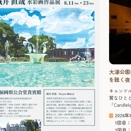
大濠公園
を聴く夜「
キャンド
質なひと
「Cand
ドルの中
2026
コンサー
1回目：
揺らめく
2回目：1