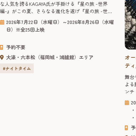
な人気を誇るKAGAYA氏が手掛ける『星の旅 -世界
編-』がこの夏、さらなる進化を遂げ『星の旅 -世界
編- リマスター・ロングバージョン』として福岡市
2026年7月22日（水曜日）～2026年8月26日（水曜
科学館ドームシアターに帰ってきます。 ニュージー
日）※全25回上映
ランドのテカポ湖、ハワイのマウナケア山、ウユニ
塩湖など、KAGAYA氏が3年の歳月をかけて撮影した
予約不要
世界各地の星空の映像を元に、ドーム映像ならでは
の臨場...
オー
大濠・六本松（福岡城・鴻臚館）エリア
ティ
#ナイトタイム
ディ
舞台
よる
ンチ
リー
2
いた
・
ノー
・
ズ”
予
像な
す。 出