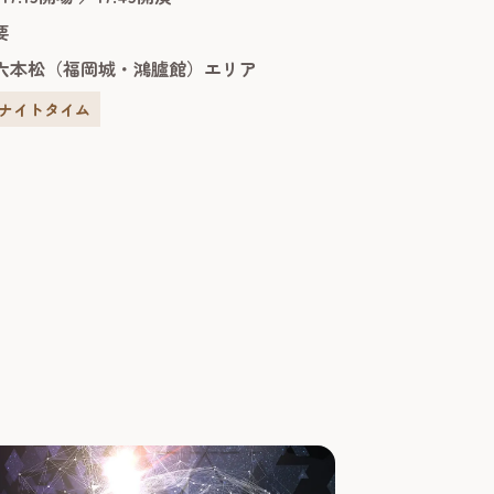
、言葉の壁を超えて心に響きます。 会場は
要
本格的な能楽堂で、普段は能や狂言が上演
の伝統建築で...
六本松（福岡城・鴻臚館）エリア
#ナイトタイム