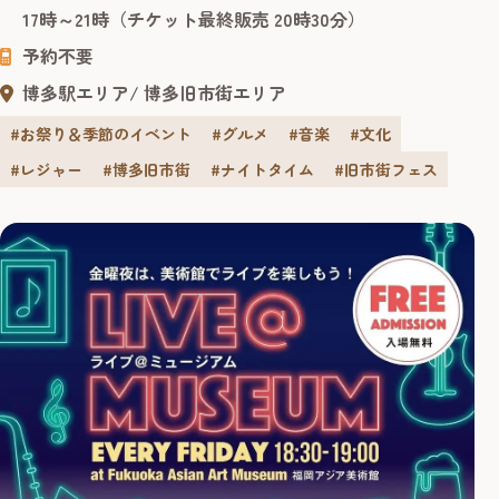
限定イベント「酒蔵de冷ガーデン ～大人の夏祭り～」が開
17時～21時（チケット最終販売 20時30分）
催されます。 7月31日～8月11日の11日間限定の、地酒・夏...
予約不要
博多駅エリア
博多旧市街エリア
#お祭り＆季節のイベント
#グルメ
#音楽
#文化
#レジャー
#博多旧市街
#ナイトタイム
#旧市街フェス