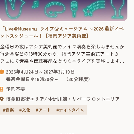
「Live@Museum」ライブ＠ミュージアム ～2026 最新イベ
ントスケジュール！【福岡アジア美術館】
金曜日の夜はアジア美術館でライブ演奏を楽しみませんか
毎週金曜日の18時30分から、福岡アジア美術館アートカ
フェにて音楽や伝統芸能などのミニライブを実施します。
会場内のミュージアムカフェでは、オリジナルブレンド
2026年4月24日～2027年3月19日
コーヒーのほか、クラフトビール等のアルコールメニュー
毎週金曜日＊18時30分～ （30分程度）
もご用意。 また、金曜夜は20時までアジア美術館が開館し
予約不要
ています。ドリンクを楽しみながらライブ鑑賞をした後
は、夜のギャラリーでアー...
博多旧市街エリア
中洲川端・リバーフロントエリア
#音楽
#文化
#アート
#ナイトタイム