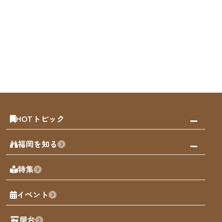
HOTトピック
みんなの旅行記
福岡を知る
天神エリア
福岡の見どころ
特集
博多旧市街
福岡の魅力
福岡城
イベント
観光カレンダー
歴史・文化
観光PR動画
屋台