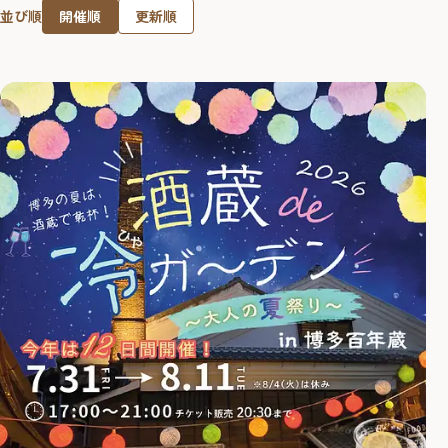
開催順
更新順
並び順