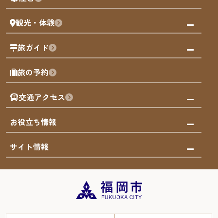
まち歩き
観光・体験
福岡グルメ
福岡の祭り
観る・遊ぶ
旅ガイド
屋台
福岡を楽しむ
モデルコース
旅の予約
買う
福岡のアート
AIおまかせコース
体験
福岡のナイトタイム
交通アクセス
オリジナルプラン
泊まる
福岡の歴史・文化
みんなの旅行記
市内交通ガイド
お役立ち情報
サステナブルツーリズム
お得なチケット
福岡検定
お知らせ
サイト情報
よかなび音声ガイド
災害情報
まち歩き・体験プログラム掲載申込
重要なお知らせ
福岡のエリア
お得なチケット
観光案内所一覧
エリアガイド
観光案内所一覧
緊急時の連絡先
博多旧市街