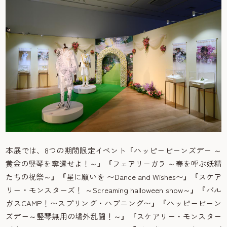
本展では、8つの期間限定イベント『ハッピービーンズデー ～
黄金の竪琴を奪還せよ！～』『フェアリーガラ ～春を呼ぶ妖精
たちの祝祭～』『星に願いを 〜Dance and Wishes〜』『スケア
リー・モンスターズ！ ～Screaming halloween show～』『バル
ガスCAMP！〜スプリング・ハプニング〜』『ハッピービーン
ズデー～竪琴無用の場外乱闘！～』『スケアリー・モンスター