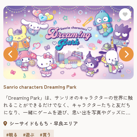
Sanrio characters Dream!ng Park
「Dream!ng Park」は、サンリオのキャラクターの世界に触
れることができるだけでなく、キャラクターたちと友だち
になり、一緒にゲームを遊び、思い出を写真やグッズにし
て持って帰ることができる、福岡初の新しいサンリオの
シーサイドももち・早良エリア
キャラクター施設です。 入場料は無料で、お土産にもピッ
タリな福岡限定のグッズなどを販売するほか、「デジタ
#観る
#遊ぶ
#買う