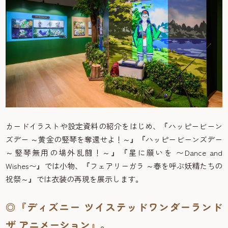
カードイラストや設定資料の紹介をはじめ、『ハッピービーン
ズデー ～黄金の竪琴を奪還せよ！～』『ハッピービーンズデー
～竪琴無用の場外乱闘！～』『星に願いを 〜Dance and
Wishes〜』では小物、『フェアリーガラ ～春を呼ぶ妖精たちの
祝祭～』では衣装の再現を展示します。
◎『ディズニー ツイステッドワンダーランド
ザ アニメーション』。