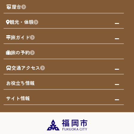
観光PR動画
屋台
まち歩き
観光・体験
福岡グルメ
福岡の祭り
観る・遊ぶ
旅ガイド
屋台
福岡を楽しむ
モデルコース
旅の予約
買う
福岡のアート
AIおまかせコース
体験
福岡のナイトタイム
交通アクセス
オリジナルプラン
泊まる
福岡の歴史・文化
みんなの旅行記
市内交通ガイド
お役立ち情報
サステナブルツーリズム
お得なチケット
福岡検定
お知らせ
サイト情報
よかなび音声ガイド
災害情報
まち歩き・体験プログラム掲載申込
重要なお知らせ
福岡のエリア
お得なチケット
観光案内所一覧
エリアガイド
観光案内所一覧