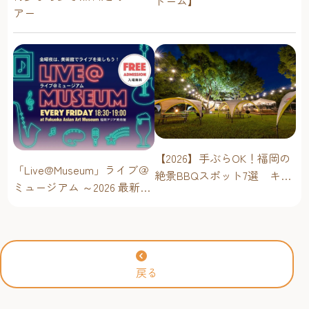
ドーム】
アー
【2026】手ぶらOK！福岡の
「Live@Museum」ライブ＠
絶景BBQスポット7選 キャ
ミュージアム ～2026 最新イ
ンプ場・海辺・公園で手軽
ベントスケジュール！【福
に楽しむ
岡アジア美術館】
戻る