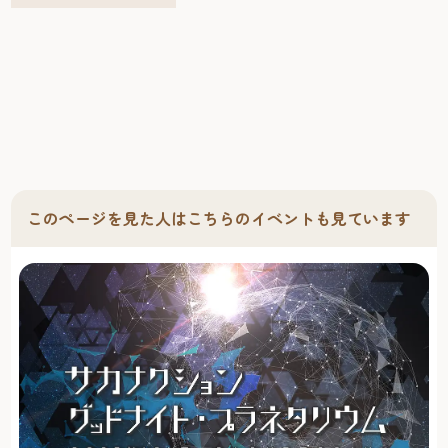
ル」と「遊び」を融合したゲームをはじめここでしか体験
できない新しいコンテンツもお楽しみいただけます。
「Sanrio characters Dream!ng Park」とは サンリオのキャラ
クターと友だちになって遊びつくす、共遊型コミュニケー
ションパーク。通称「ドリパ―」。 「Dream!ng Park」
は、みんなの「あったらいいな」が詰まった、夢のような
Park。色とりどりに光るゲートをくぐると、目の前に広が
る不思議な空間。大きな時計台の前まで進むと、サンリオ
のキャラクターたちがお出迎えしてくれます。まるで魔法
このページを見た人はこちらのイベントも見ています
にかかったかのようなこの Park で、サンリオのキャラク
ターたちと、楽しいゲームに夢中になったり、かわいい空
間で一緒に写真を撮影したり、思い出をグッズにして持ち
帰ったり。みんなから溢れる笑顔で、Park はキラキラと輝
き出します。 サンリオのキャラクターたちと一緒に遊びつ
くすここだけのコンテンツを紹介します！ Dream!ng Music
Party 楽しい音楽に乗って、好きなサンリオのキャラクター
と一緒に、雲の上のお城で開かれるパーティーを目指す
ゲーム。 メロディロードを流れてくるブロックに合わせ
て、足元のブロックを踏むと、音楽と空間がどんどん賑や