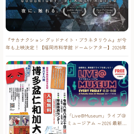
かになっていくよ！ Dream!ng BALL PARADISE サンリオの
キャラクターと一緒に楽しく遊ぶことで、夢のような空間
が、魔法のように現れるマジカルエリア。 飛んでくる
「Dreaming Heart」に「Dreaming Ball」を当てて、「あっ
たらいいな」が溢れる空間を作って楽しもう！ Dream!ng
『サカナクション グッドナイト・プラネタリウム』が今
にんげんタワーバトル メディアなどで人気の「にんげんタ
年も上映決定！【福岡市科学館 ドームシアター】2026年
ワーバトル」が「Dream!ng Park」でしか体験できない、サ
ンリオのキャラクターバージョンとなって登場！思い思い
のポージングで、サンリオのキャラクターと一緒にタワー
を高く積み上げよう！ Dream!ng SMILES AR SNAP 本当にそ
の場にいるかのように、キャラクターが AR で出現！好き
なサンリオのキャラクターと一緒に、好きなポーズで写真
撮影を楽しむことができます。「Dream!ng Park」で遊びつ
くした思い出を、特別な写真として持ち帰ろう！ Dream!ng
PHOTO STUDIO 「Dream!ng Park」のみんなが集まる、か
わいいカフェをイメージした空間で、サンリオグッズや推
「Live@Museum」ライブ＠
しグッズを持ち込んで、好きなシチュエーションで撮影し
ミュージアム ～2026 最新イ
たり、ミニフォトブースでぬい撮りを楽しんだり、自由に
ベントスケジュール！【福