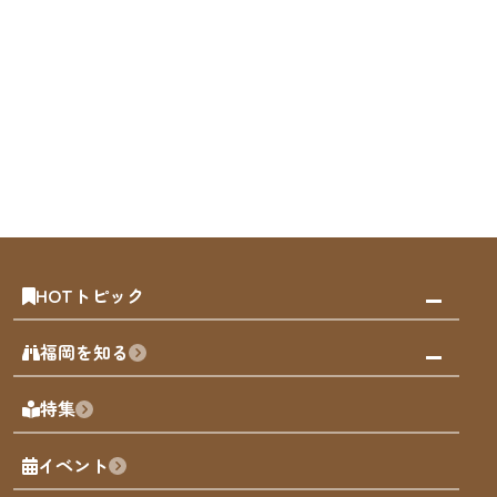
HOTトピック
みんなの旅行記
福岡を知る
天神エリア
福岡の見どころ
特集
博多旧市街
福岡の魅力
福岡城
イベント
観光カレンダー
歴史・文化