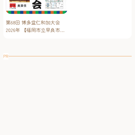
撮影を楽しむことができます。 Dream!ng Park 限定グッズ
岡アジア美術館】
も登場！お土産にもピッタリ！ 「Dream!ng Park」オリジ
ナル衣装を着たサンリオのキャラクターたちのぬいぐるみ
第68回 博多盆仁和加大会
などのキャラクターグッズや、福岡旅行のお土産にもぴっ
2026年 【福岡市立早良市民
たりなお菓子などさまざまなオリジナルグッズをご用意。
センター】～仁和加もある
また、お好きなパーツを組み合わせて自分だけのオリジナ
けん博多たい！！
ルおなまえホルダーが作れる『メルヘン工房』も登場予定
です。
PR