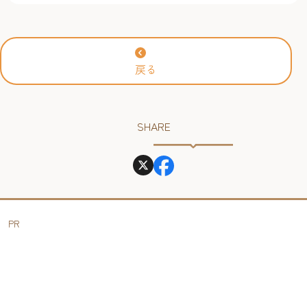
ベントスケジュール！【福
岡アジア美術館】
戻る
SHARE
PR