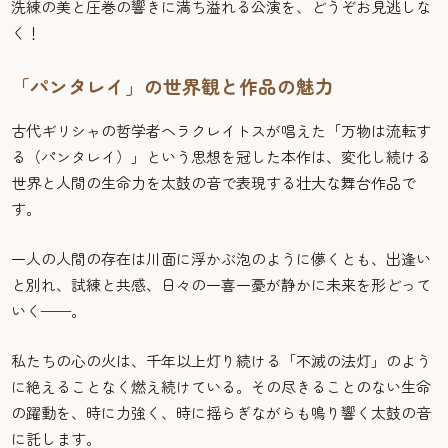
洗練の美と圧巻の響きに満ち溢れる公演を、どうぞお見逃しな
く！
「パンタレイ」の世界観と作品の魅力
古代ギリシャの哲学者ヘラクレイトスが唱えた「万物は流転す
る（パンタレイ）」という思想を冠した本作は、変化し続ける
世界と人間の生命力を太鼓の音で表現する壮大な舞台作品で
す。
一人の人間の存在は川面に浮かぶ泡のように儚くとも、出逢い
と別れ、試練と共感、日々の一喜一憂が静かに未来を形どって
いく——。
私たちの心の火は、千年以上灯り続ける「不滅の法灯」のよう
に絶えることなく燃え続けている。その尽きることのない生命
の躍動を、時に力強く、時に揺らぎながらも鳴り響く太鼓の音
に託します。