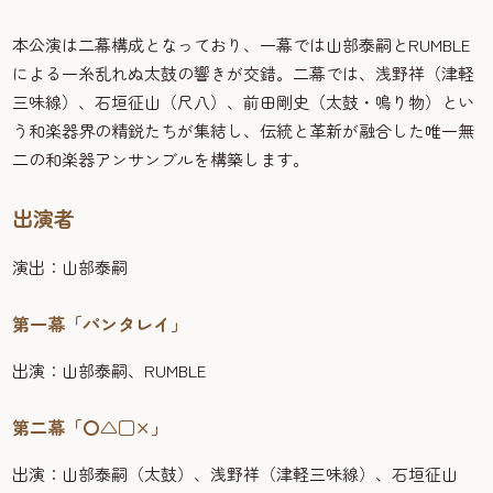
本公演は二幕構成となっており、一幕では山部泰嗣とRUMBLE
による一糸乱れぬ太鼓の響きが交錯。二幕では、浅野祥（津軽
三味線）、石垣征山（尺八）、前田剛史（太鼓・鳴り物）とい
う和楽器界の精鋭たちが集結し、伝統と革新が融合した唯一無
二の和楽器アンサンブルを構築します。
出演者
演出：山部泰嗣
第一幕「パンタレイ」
出演：山部泰嗣、RUMBLE
第二幕「〇△□×」
出演：山部泰嗣（太鼓）、浅野祥（津軽三味線）、石垣征山