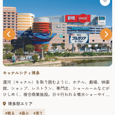
キャナルシティ博多
運河（キャナル）を取り囲むように、ホテル、劇場、映画
館、ショップ、レストラン、専門店、ショールームなどが
ひしめく、複合商業施設。日々行われる噴水ショーやイベ
ントの他、ショッピングに、レジャーに、そしてグルメに
博多駅エリア
と、ここに来ればとにかく退屈することなし！海外からの
観光客も多い福岡観光では人気のスポットだ。 買う キャナ
#観る
#遊ぶ
#買う