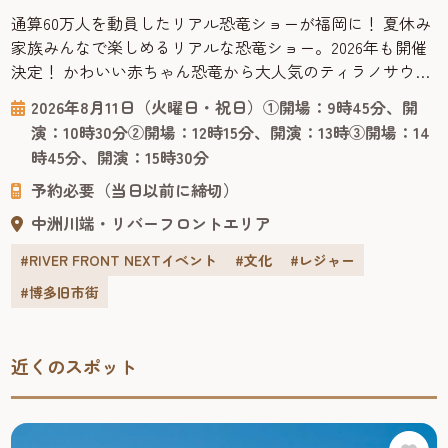
に学べる！
通算60万人を動員したリアル恐竜ショーが福岡に！ 夏休み
家族みんなで楽しめるリアルな恐竜ショー。2026年も開催
決定！ かわいい赤ちゃん恐竜から大人気のティラノサウル
スまで登場する、オーストラリアからやってきたリアル恐
2026年8月11日（火曜日・祝日）①開場：9時45分、開
竜ショー「恐竜パーク」は、恐竜が生きていた時代にタイ
演：10時30分②開場：12時15分、開演：13時③開場：14
ムスリップした感覚で楽しくスリリングに学べる、ファミ
時45分、開演：15時30分
リー向けのパフォーマンスショー。 客席で観るだけでな
予約必要（当日以前に締切）
く、ラッキーなお客様...
中洲川端・リバーフロントエリア
#RIVER FRONT NEXTイベント
#文化
#レジャー
#博多旧市街
近くのスポット