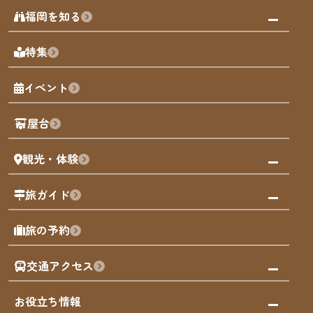
みんなの旅行記
福岡を知る
天神エリア
福岡の見どころ
特集
博多旧市街
福岡の魅力
福岡城
イベント
観光カレンダー
歴史・文化
観光PR動画
屋台
まち歩き
観光・体験
福岡グルメ
福岡の祭り
観る・遊ぶ
旅ガイド
屋台
福岡を楽しむ
モデルコース
旅の予約
買う
福岡のアート
AIおまかせコース
体験
福岡のナイトタイム
交通アクセス
オリジナルプラン
泊まる
福岡の歴史・文化
みんなの旅行記
市内交通ガイド
お役立ち情報
サステナブルツーリズム