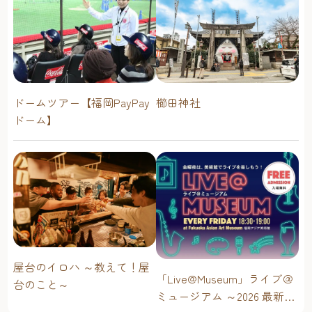
ドームツアー【福岡PayPay
櫛田神社
ドーム】
屋台のイロハ ～教えて！屋
「Live@Museum」ライブ＠
台のこと～
ミュージアム ～2026 最新イ