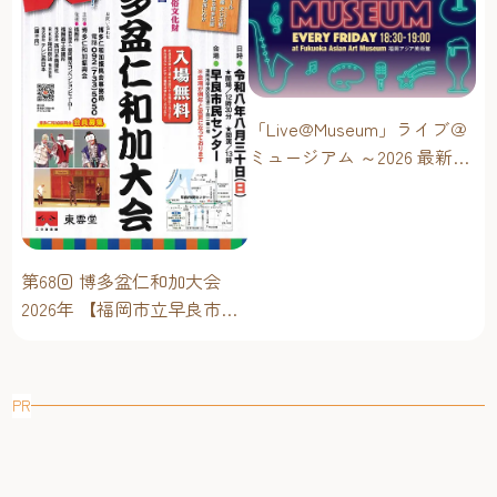
「Live@Museum」ライブ＠
ミュージアム ～2026 最新イ
ベントスケジュール！【福
岡アジア美術館】
第68回 博多盆仁和加大会
2026年 【福岡市立早良市民
センター】～仁和加もある
けん博多たい！！
PR