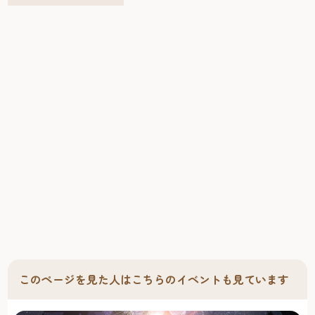
ルシティ博多は、注目のショップが多数集まる複合商業施
設。ファッションから雑貨まで約140店の専門店が軒を連ね
る「キャナルシティオーパ」をはじめ、良質の食品、衣
料、生活雑貨から家具、家電までフルアイテムが揃う「Ｍ
ＵＪＩ」など、一日ではとても回りきれないショッピング
スポットが目白押しだ。 食べる 広大な敷地内には、特別な
日に利用したいお洒落なレストランから手軽なファースト
フードまで、和・洋・中を問わず多くの飲食店がある。
ノースビルには観光客から人気の「一蘭」や「電光石
火」、お買物の休憩にも便利な「星乃珈琲店」といったカ
フェなどバラエティ豊かなお店が集まっている。全国の
ラーメン店が集まる「ラーメンスタジアム」も要チェッ
ク。全国のラーメン店が集まる「ラーメンスタジアム」も
要チェック。 観る・遊ぶ キャナルシティ博多は、ミュージ
カルや演劇を楽しめる「キャナルシティ劇場」や、13のス
クリーンを持つシネマコンプレックス「ユナイテッド・シ
このページを見た人はこちらのイベントも見ています
ネマ キャナルシティ13」、メダルゲームやＵＦＯキャッ
チャーなどを多数取りそろえた「TAITO STATION」など、遊
び心を満たしてくれるエンターテイメント施設も盛りだく