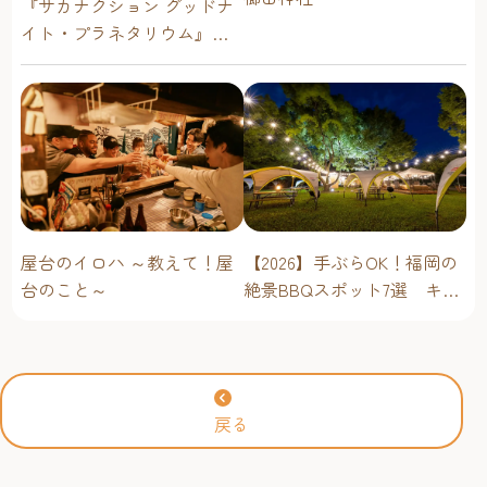
『サカナクション グッドナ
イト・プラネタリウム』が
今年も上映決定！【福岡市
科学館 ドームシアター】
2026年
屋台のイロハ ～教えて！屋
【2026】手ぶらOK！福岡の
台のこと～
絶景BBQスポット7選 キャ
ンプ場・海辺・公園で手軽
に楽しむ
戻る