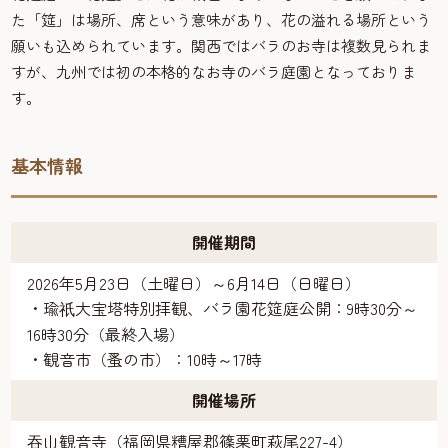
た「筵」は場所、席という意味があり、花の溢れる場所という
願いも込められています。関西ではバラのお寺は複数見られま
すが、九州では初の本格的なお寺のバラ庭園となっておりま
す。
基本情報
開催期間
2026年5月23日（土曜日）～6月14日（日曜日）
・瑜
大宝塔特別拝観、バラ園花筵庭公開：9時30分～
祇
16時30分（最終入場）
・観音市（蚤の市）：10時～17時
開催場所
吞山観音寺（福岡県糟屋郡篠栗町萩尾227-4）