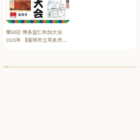
ベントスケジュール！【福
岡アジア美術館】
第68回 博多盆仁和加大会
2026年 【福岡市立早良市民
センター】～仁和加もある
けん博多たい！！
PR