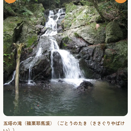
五塔の滝（篠栗耶馬溪）（ごとうのたき（ささぐりやばけ
い））