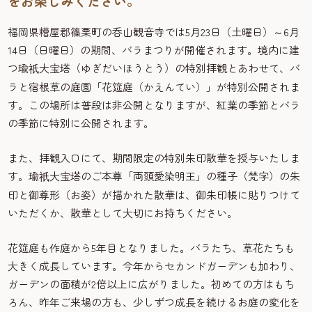
をお楽しみください。
福岡県糟屋郡篠栗町の呑山観音寺では5月23日（土曜日）～6月
14日（日曜日）の期間、バラまつりが開催されます。境内に建
つ瑜
大宝塔（ゆぎだいほうとう）の特別拝観とあわせて、バ
祇
ラと宿根草の庭園「花筵庭（かえんてい）」が特別公開されま
す。この場所は普段は非公開となりますが、紅葉の季節とバラ
の季節に特別に公開されます。
また、拝観入口にて、期間限定の特別朱印散華を授与いたしま
す。瑜
大宝塔のご本尊「両頭愛染明王」の種子（梵字）の朱
祇
印と御尊形（お姿）が描かれた散華は、御朱印帳に貼りつけて
いただくか、散華として大切にお持ちください。
花筵庭も作庭から5年目となりました。バラたち、草花たちも
大きく成長しています。今年からセカンドガーデンも加わり、
ガーデンの面積が2倍以上に広がりました。初めての方はもち
ろん、昨年ご来場の方も、少しずつ成長を続けるお庭の変化を