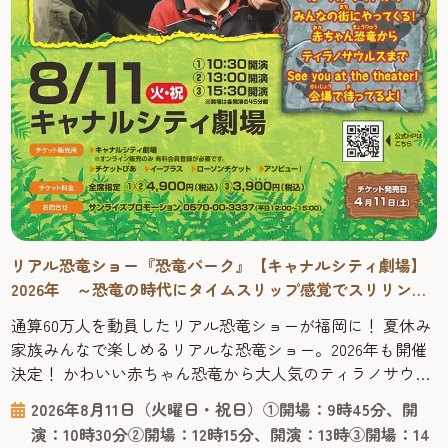
リアル恐竜ショー『恐竜パーク』【キャナルシティ劇場】
2026年 ～恐竜の時代にタイムスリップ感覚でスリリング
に学べる！
通算60万人を動員したリアル恐竜ショーが福岡に！ 夏休み
家族みんなで楽しめるリアルな恐竜ショー。2026年も開催
決定！ かわいい赤ちゃん恐竜から大人気のティラノサウル
スまで登場する、オーストラリアからやってきたリアル恐
2026年8月11日（火曜日・祝日）①開場：9時45分、開
竜ショー「恐竜パーク」は、恐竜が生きていた時代にタイ
演：10時30分②開場：12時15分、開演：13時③開場：14
ムスリップした感覚で楽しくスリリングに学べる、ファミ