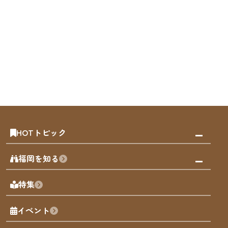
HOTトピック
みんなの旅行記
福岡を知る
天神エリア
福岡の見どころ
特集
博多旧市街
福岡の魅力
福岡城
イベント
観光カレンダー
歴史・文化