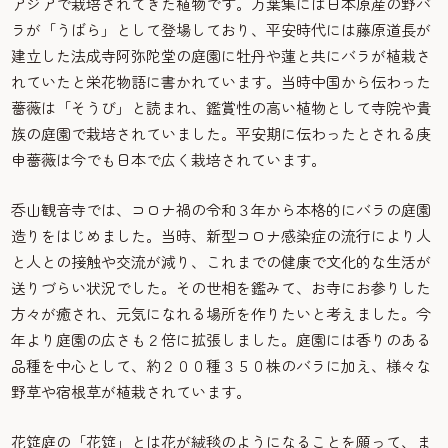
アジアで栽培されてきた植物です。万葉集には日本原産の野バ
ラが「うばら」として登場しており、平安時代には藤原道長が
建立した法成寺阿弥陀堂の庭園に牡丹や蓮と共にバラが植栽さ
れていたと栄花物語に書かれています。当時中国から伝わった
薔薇は「そうび」と読まれ、鑑賞性の高い植物として寺院や貴
族の庭園で栽培されていました。平安期に伝わったとされる庚
申薔薇は今でも日本で広く栽培されています。
呑山観音寺では、コロナ禍の令和３年から本格的にバラの庭園
造りをはじめました。当時、新型コロナ感染症の流行により人
と人との接触や交流が減り、これまでの健康で文化的な生活が
送りづらい状況でした。その世相を鑑みて、お寺にお参りした
方々が癒され、元気になれる場所を作りたいと考えました。今
年より庭園の広さも２倍に拡張しました。庭園には香りのある
品種を中心として、約２００種３５０株のバラに加え、様々な
野草や宿根草が植栽されています。
花筵庭の「花筵」とは花が絨毯のようになることを願って、ま