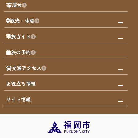
観光PR動画
屋台
まち歩き
観光・体験
福岡グルメ
福岡の祭り
観る・遊ぶ
旅ガイド
屋台
福岡を楽しむ
モデルコース
旅の予約
買う
福岡のアート
AIおまかせコース
体験
福岡のナイトタイム
交通アクセス
オリジナルプラン
泊まる
福岡の歴史・文化
みんなの旅行記
市内交通ガイド
お役立ち情報
サステナブルツーリズム
お得なチケット
福岡検定
お知らせ
サイト情報
よかなび音声ガイド
災害情報
まち歩き・体験プログラム掲載申込
重要なお知らせ
福岡のエリア
お得なチケット
観光案内所一覧
エリアガイド
観光案内所一覧
緊急時の連絡先