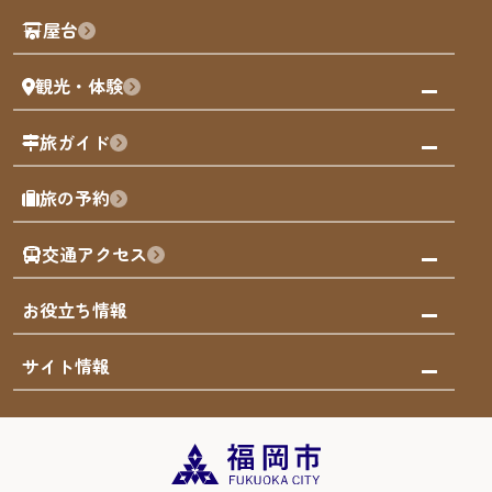
観光PR動画
屋台
まち歩き
観光・体験
福岡グルメ
福岡の祭り
観る・遊ぶ
旅ガイド
屋台
福岡を楽しむ
モデルコース
旅の予約
買う
福岡のアート
AIおまかせコース
体験
福岡のナイトタイム
交通アクセス
オリジナルプラン
泊まる
福岡の歴史・文化
みんなの旅行記
市内交通ガイド
お役立ち情報
サステナブルツーリズム
お得なチケット
福岡検定
お知らせ
サイト情報
よかなび音声ガイド
災害情報
まち歩き・体験プログラム掲載申込
重要なお知らせ
福岡のエリア
お得なチケット
観光案内所一覧
エリアガイド
観光案内所一覧