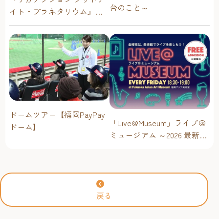
台のこと～
イト・プラネタリウム』が
今年も上映決定！【福岡市
科学館 ドームシアター】
2026年
ドームツアー【福岡PayPay
「Live@Museum」ライブ＠
ドーム】
ミュージアム ～2026 最新イ
ベントスケジュール！【福
岡アジア美術館】
戻る