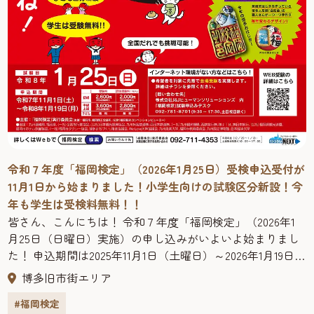
令和７年度「福岡検定」（2026年1月25日）受検申込受付が
11月1日から始まりました！小学生向けの試験区分新設！今
年も学生は受検料無料！！
皆さん、こんにちは！ 令和７年度「福岡検定」（2026年1
月25日（日曜日）実施）の申し込みがいよいよ始まりまし
た！ 申込期間は2025年11月1日（土曜日）～2026年1月19日
（月曜日）です。※団体（10名以上）申込は2025年1月9日
博多旧市街エリア
（金曜日）まで。 今回もオンライン開催となりますが、イ
#福岡検定
ンターネット環境がない方や不安な方を対象に、問題用紙