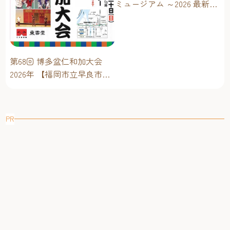
ミュージアム ～2026 最新イ
ベントスケジュール！【福
岡アジア美術館】
第68回 博多盆仁和加大会
2026年 【福岡市立早良市民
センター】～仁和加もある
けん博多たい！！
PR