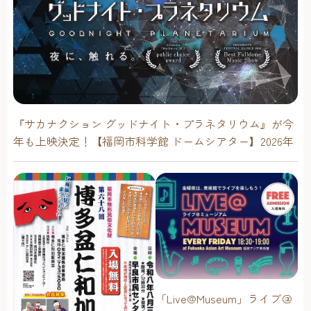
級：3,600円（学生は受検料無料） 子ども：無料 ※団体
（10名以上）受検の場合は、初級2,000円、中級・上級2,800
円（学生は受検料無料）子ども無料・申込方法：「福岡検
定」ホームページ より・お問い合わせ：「福岡検定」実行
委員会（福岡市経済観光文化局 観光産業課）092-711-4353
【問い合わせ】「福岡検定」実行委員会 092-711-4353
『サカナクション グッドナイト・プラネタリウム』が今
年も上映決定！【福岡市科学館 ドームシアター】2026年
「Live@Museum」ライブ＠