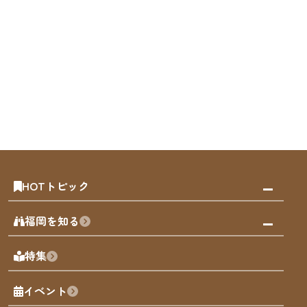
HOTトピック
みんなの旅行記
福岡を知る
天神エリア
福岡の見どころ
特集
博多旧市街
福岡の魅力
福岡城
イベント
観光カレンダー
歴史・文化