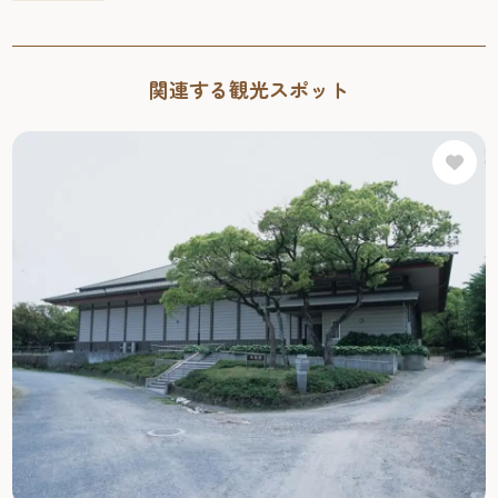
を使って回答していただく会場受検を実施（場所：赤煉瓦
文化館、先着30名まで）いたします！ 合格者特典は筥崎宮
おはじきで有名な博多人形 白彫会の職人の皆さまが手作り
関連する観光スポット
する毎年デザインが変わる福岡検定限定「博多はじき」を
はじめ豪華な特典が盛りだくさん！！ また、今年度も引
き続き学生の皆さんの受検料は無料です！合格特典も変わ
りません！！ 皆で楽しく福岡の歴史・文化を学びながら、
合格を目指してみませんか♪ さらに、今年度から新たに小
学生向けの検定を始めます。無料で受検ができ、小学生が
よろこぶ合格者特典があるだけでなく、受検すれば受検者
全員が文房具などの特典をもらえます！！ ※受検料が無料
になる対象は、福岡市内の学校に通学するまたは福岡市内
に居住する学生、小学生以下の子どもです。また、学校は
公立・市立などを問わず、学校教育法等の法令に基づき設
置される学校で、幼稚園、小学校、中学校、高校、短大、
大学（院を含む。）、中等教育学校、高等専門学校、専門
学校、専修学校、各種学校などが対象となります。 【令
和７年度「福岡検定」概要】・試験日：2026年1月25日（日
曜日）・申込期間：2025年11月1日（土曜日）～2026年1月19