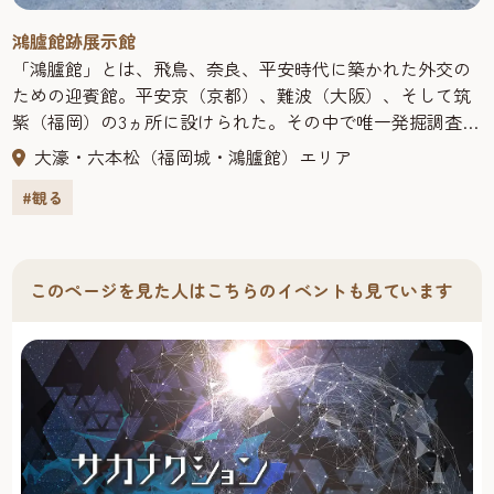
日（月曜日） ※団体（10名以上）申込は2025年1月9日
鴻臚館跡展示館
（金曜日）まで・合格発表日：2026年2月16日（月曜日）・
「鴻臚館」とは、飛鳥、奈良、平安時代に築かれた外交の
受検区分：初級、中級・上級、子ども・実施方法： オン
ための迎賓館。平安京（京都）、難波（大阪）、そして筑
ライン：インターネットに接続されたPC（タブレット、ス
紫（福岡）の3ヵ所に設けられた。その中で唯一発掘調査に
マホ含む）からのオンライン試験・受検開始可能時間：
よって遺跡の解明が進むのが現福岡市中央区にある筑紫の
●オンライン 初級：11時～12時（30分間） 中級・
大濠・六本松（福岡城・鴻臚館）エリア
「鴻臚館」なのだ。文献上には持統２年（688）、「筑紫館
上級：13時～14時（60分間） 子ども：９時30分～10時
#観る
（つくしのむろつみ）」として初めて現れ、平安時代に
30分（30分間） ●会場受検 初級：11時～（30分
なって中国風の「鴻臚館」という名に変わった。７世紀後
間） 中・上級：13時～（60分間） ●学級受検 令
半から11世紀まで約400年の間、遣唐使や新羅の使節団、商
和8 年1 月26 日（月）～ 1 月30日（金） 受検時間：学級
客らを迎え入れたとされる。昭和62年（1987）、平和台球
ごとの任意の時間開始から30分間 ・出題方式： 初級：多
このページを見た人はこちらのイベントも見ています
場外野席改修の際、遺構の残存が発見され、翌年から発掘
肢選択式1問1点 合計50問出題 中級・上級：多肢選択式1
調査が始まった。展示館では発掘された遺構や大陸外交の
問1点 合計80問出題 子ども：多肢選択式1問1点 合計30
歴史、出土した交易品などが見られる。
問出題 ※中・上級は同一問題を使用し、得点に応じて合
格を判定します。・合格基準： 初級：7割以上（35点以
上） 中級：6割以上8割未満（48点～63点） 上級：8割以
上（64点以上） 子ども：6割以上（18点以上）・受検料
（税込） 初級：2,600円（学生は受検料無料） 中級・上