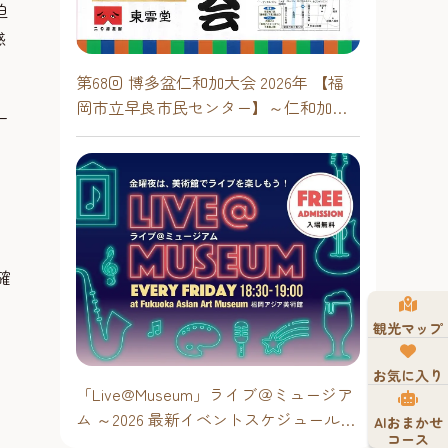
迫
感
第68回 博多盆仁和加大会 2026年 【福
岡市立早良市民センター】～仁和加も
一
あるけん博多たい！！
確
観光マップ
お気に入り
「Live@Museum」ライブ＠ミュージア
ム ～2026 最新イベントスケジュール！
AIおまかせ
コース
【福岡アジア美術館】