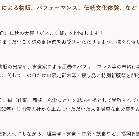
トによる物販、パフォーマンス、伝統文化体験、など
曜日）に秋の大祭「だいこく祭」を開催します！
さまにだいこく様の御神徳をお受けいただけるよう、様々な催
物販の出店や、書道家による圧巻のパフォーマンス等の奉納行
ス、そしてこの日だけの限定御朱印・授与品と特別祈願祭を開
るご縁（仕事、商談、恋愛など）を結ぶ神様として崇敬されて
1952年）に出雲大社から正式にいただいた大変貴重な御分霊を
徳を大切にしながら、理美容・書道・音楽・飲食など、福岡を