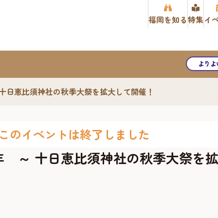
福岡を知る
特集
イ
よりよ
～ 十日恵比須神社の秋季大祭を拡大して開催！
このイベントは終了しました
5年 ～ 十日恵比須神社の秋季大祭を