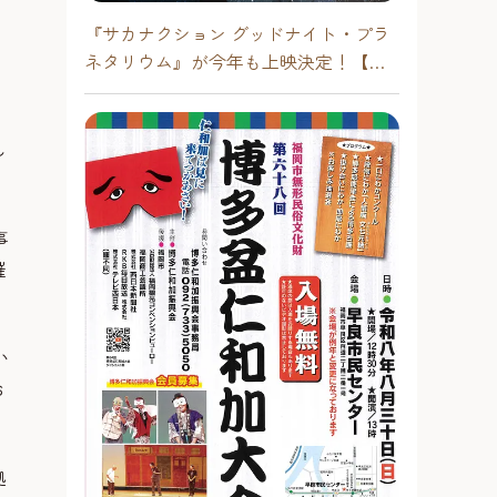
『サカナクション グッドナイト・プラ
ネタリウム』が今年も上映決定！【福
岡市科学館 ドームシアター】2026年
し
事
催
い
お
拠