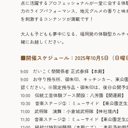
点に活躍するプロフェッショナルが一堂に会する体
力のライブパフォーマンス、地元グルメの香りと味わ
を刺激するコンテンツが満載です！
大人も子どもも夢中になる、福岡発の体験型カルチ
緒にお越しください。
■開催スケジュール：2025年10月5日（日
9:00
だいこく祭関係者 正式参拝【本殿】
9:00 お守り授与所、御朱印、キッチンカー、東
認ください。※限定授与品・御朱印は、後日公開予
10:00
伝統工芸体験ブース開設：八芳園【開運殿】
10:30
音楽ステージ➀
：ミューサイド
【東公園芝生
11:00
武将隊 演舞：小倉城武将隊【神社境内】
11:30 音楽ステージ➁
：ミューサイド【東公園芝生
12:00 縁結び特別祈願祭（本殿にて）：事前予約期