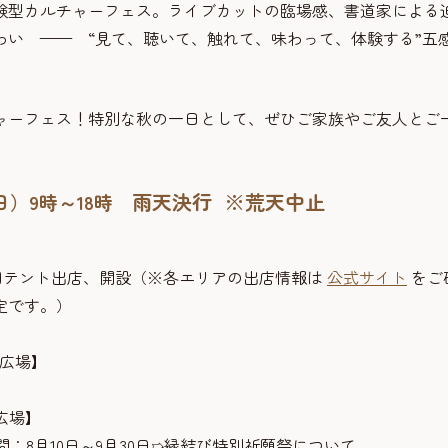
験型カルチャーフェス。ライブカットの臨場感、書道家による
い —— “見て、聴いて、触れて、味わって、体験する”五
ャーフェス！特別な秋の一日として、ぜひご家族やご友人とご
雨天決行 ※荒天中止
曜日）9時～18時
公園テント出店、開設（※各エリアの出店情報は
公式サイト
をご
定です。）
広場】
広場】
間：8月10日～9月30日➯縁結び特別祈願祭について