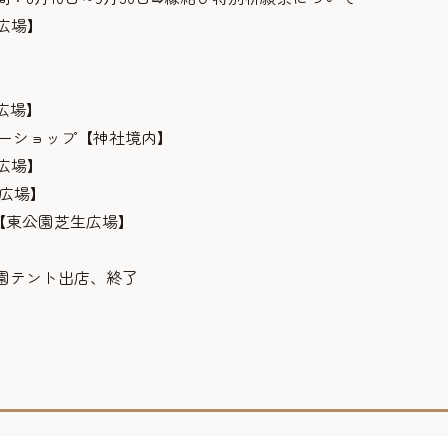
広場】
広場】
バーショップ【神社境内】
広場】
広場】
ド【東公園芝生広場】
】
公園テント出店、終了