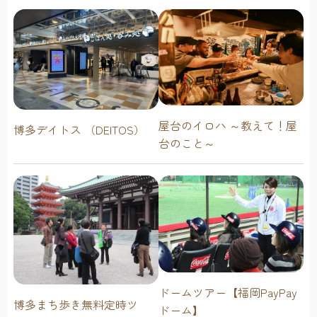
屋台のイロハ ～教えて！屋
博多デイトス （DEITOS）
台のこと～
ドームツアー【福岡PayPay
博多まち歩き無料定時ツ
ドーム】