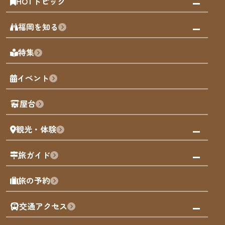
HOTトピック
みんなの旅行記
福岡を知る
天神エリア
福岡の見どころ
特集
博多旧市街
福岡の魅力
福岡城
イベント
観光カレンダー
歴史・文化
観光PR動画
屋台
まち歩き
観光・体験
福岡グルメ
福岡の祭り
観る・遊ぶ
旅ガイド
屋台
福岡を楽しむ
モデルコース
旅の予約
買う
福岡のアート
AIおまかせコース
体験
福岡のナイトタイム
交通アクセス
オリジナルプラン
泊まる
福岡の歴史・文化