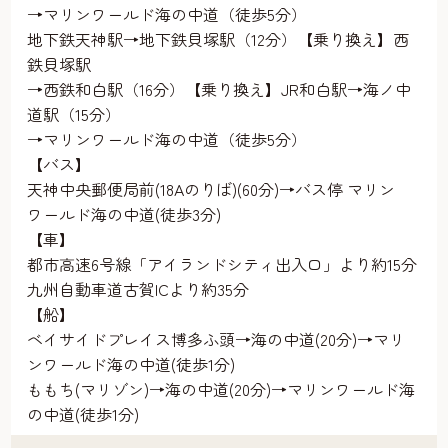
→マリンワールド海の中道（徒歩5分）
地下鉄天神駅→地下鉄貝塚駅（12分）【乗り換え】西
鉄貝塚駅
→西鉄和白駅（16分）【乗り換え】JR和白駅→海ノ中
道駅（15分）
→マリンワールド海の中道（徒歩5分）
【バス】
天神中央郵便局前(18Aのりば)(60分)→バス停 マリン
ワールド海の中道(徒歩3分)
【車】
都市高速6号線「アイランドシティ出入口」より約15分
九州自動車道古賀ICより約35分
【船】
ベイサイドプレイス博多ふ頭→海の中道(20分)→マリ
ンワールド海の中道(徒歩1分)
ももち(マリゾン)→海の中道(20分)→マリンワールド海
の中道(徒歩1分)