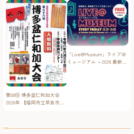
「Live@Museum」ライブ＠
ミュージアム ～2026 最新イ
ベントスケジュール！【福
岡アジア美術館】
第68回 博多盆仁和加大会
2026年 【福岡市立早良市民
センター】～仁和加もある
けん博多たい！！
PR