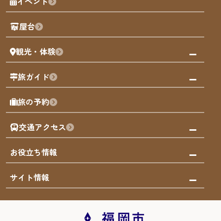
イベント
観光カレンダー
歴史・文化
観光PR動画
屋台
まち歩き
観光・体験
福岡グルメ
福岡の祭り
観る・遊ぶ
旅ガイド
屋台
福岡を楽しむ
モデルコース
旅の予約
買う
福岡のアート
AIおまかせコース
体験
福岡のナイトタイム
交通アクセス
オリジナルプラン
泊まる
福岡の歴史・文化
みんなの旅行記
市内交通ガイド
お役立ち情報
サステナブルツーリズム
お得なチケット
福岡検定
お知らせ
サイト情報
よかなび音声ガイド
災害情報
まち歩き・体験プログラム掲載申込
重要なお知らせ
福岡のエリア
お得なチケット