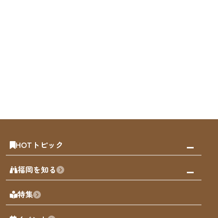
HOTトピック
みんなの旅行記
福岡を知る
天神エリア
福岡の見どころ
特集
博多旧市街
福岡の魅力
福岡城