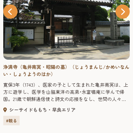
浄満寺（亀井南冥・昭陽の墓）（じょうまんじ/かめいなん
い・しょうようのはか）
寛保3年（1743）、医家の子として生まれた亀井南冥は、上
方に遊学し、医学を山脇東洋の高弟･永富嘯庵に学んで帰
国。21歳で朝鮮通信使と詩文の応接をなし、世間の人々を
驚かせた。天明4年（1784）、藩校甘棠館の創設に伴い館長
シーサイドももち・早良エリア
に迎えられて多く人材を育成し、志賀島から金印が出土し
たこの年に、『金印弁』を著してその保護に尽力した。そ
#観る
の学統は子・昭陽に継がれた。浄満寺境内には一門の墓が