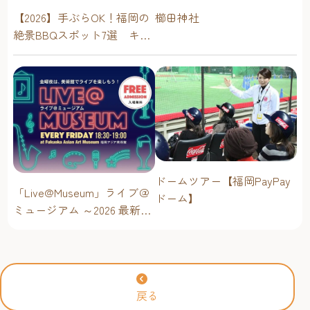
櫛田神社
【2026】手ぶらOK！福岡の
絶景BBQスポット7選 キャ
ンプ場・海辺・公園で手軽
に楽しむ
ドームツアー【福岡PayPay
「Live@Museum」ライブ＠
ドーム】
ミュージアム ～2026 最新イ
ベントスケジュール！【福
岡アジア美術館】
戻る