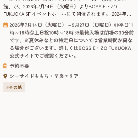
館」が、2026年7月14日（火曜日）よりBOSS E・ZO
FUKUOKA 6F イベントホールにて開催されます。 2024年に
大好評を博した本展が、内容をさらにパワーアップして再
2026年7月14日（火曜日）～9月27日（日曜日）◎平日11
登場。子どもから大人まで、世代を問わず夢中になれる、
時～18時◎土日祝10時～18時 ※最終入場は閉場の30分前
学びと楽しさが融合した体験型ミュージアムです。 展示室
です。※夏休みなどの特定日については営業時間が異な
に一歩足を踏み入れると、そこは光とアートが織りなす不
る場合がございます。詳しくはBOSS E・ZO FUKUOKA
思議...
公式サイトでご確認ください。
予約不要
シーサイドももち・早良エリア
#その他