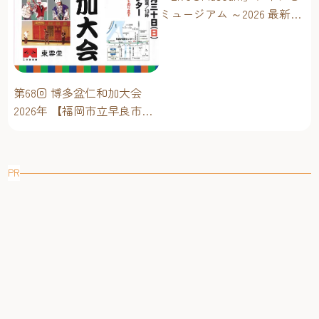
ミュージアム ～2026 最新イ
ベントスケジュール！【福
岡アジア美術館】
第68回 博多盆仁和加大会
2026年 【福岡市立早良市民
センター】～仁和加もある
けん博多たい！！
PR