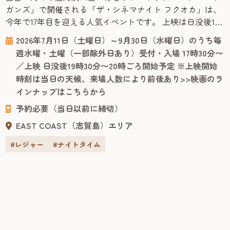
ガンズ」で開催される「ザ・シネマナイト フクオカ」は、
今年で17年目を迎える人気イベントです。 上映は日没後19
時30分〜20時ごろスタートするので、日中の観光を終えた
2026年7月11日（土曜日）～9月30日（水曜日）のうち毎
あとも楽しめます。ジャンルはハリウッド映画からお子様
週水曜・土曜（一部除外日あり）受付・入場 17時30分〜
が楽しめる映画まで幅広く、字幕・吹替の両方が楽しめる
／上映 日没後19時30分〜20時ごろ開始予定 ※上映開始
回もあり、旅行者でも気軽に立ち寄れます。上映作品のラ
時刻は当日の天候、来場人数により前後あり>>映画のラ
インナップは、ルイ...
インナップはこちらから
予約必要（当日以前に締切）
EAST COAST（志賀島）エリア
#レジャー
#ナイトタイム