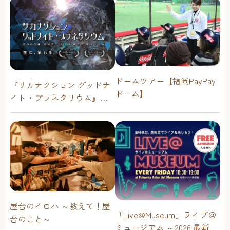
ドームツアー【福岡PayPay
『サカナクション グッドナ
ドーム】
イト・プラネタリウム』が
今年も上映決定！【福岡市
科学館 ドームシアター】
2026年
屋台のイロハ ～教えて！屋
「Live@Museum」ライブ＠
台のこと～
ミュージアム ～2026 最新イ