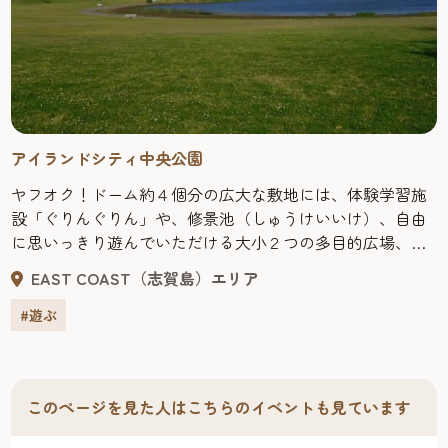
アイランドシティ中央公園
ヤフオク！ドーム約４個分の広大な敷地には、体験学習施
設「ぐりんぐりん」や、修景池（しゅうけいいけ）、自由
に思いっきり遊んでいただける大小２つの多目的広場、こ
どもの広場には大規模複合遊具「ＢＩＧ ＴＲＥＥ」があ
EAST COAST（志賀島）エリア
り、大きなローラー滑り台をはじめ形の異なる４つの滑り
台や吊り橋、らせん階段などの機能が満載です。 遊具周り
#遊ぶ
の床は弾力性のあるゴムの舗装になっているので安心で
す。 公園南側には、福岡市の姉妹都市でもある６都市の特
色を生かした多彩な表情をもつ国際交流庭園があります。
このページを見た人はこちらのイベントも見ています