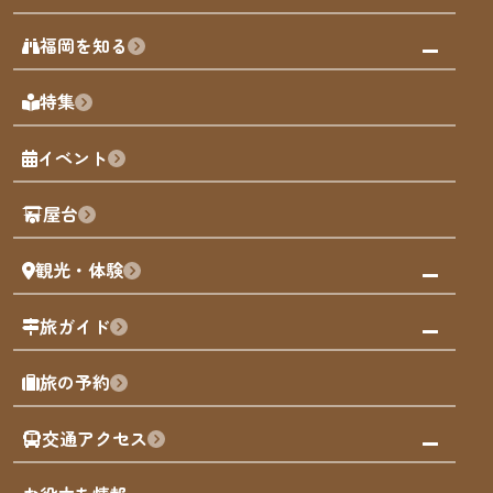
みんなの旅行記
福岡を知る
天神エリア
福岡の見どころ
特集
博多旧市街
福岡の魅力
福岡城
イベント
観光カレンダー
歴史・文化
観光PR動画
屋台
まち歩き
観光・体験
福岡グルメ
福岡の祭り
観る・遊ぶ
旅ガイド
屋台
福岡を楽しむ
モデルコース
旅の予約
買う
福岡のアート
AIおまかせコース
体験
福岡のナイトタイム
交通アクセス
オリジナルプラン
泊まる
福岡の歴史・文化
みんなの旅行記
市内交通ガイド