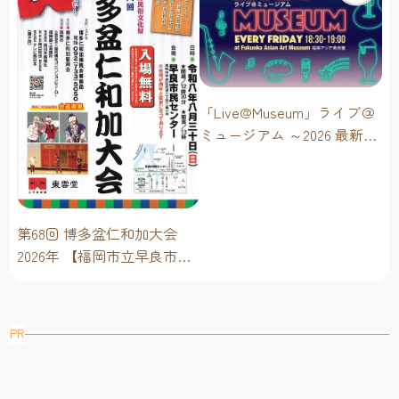
「Live@Museum」ライブ＠
ミュージアム ～2026 最新イ
ベントスケジュール！【福
岡アジア美術館】
第68回 博多盆仁和加大会
2026年 【福岡市立早良市民
センター】～仁和加もある
けん博多たい！！
PR