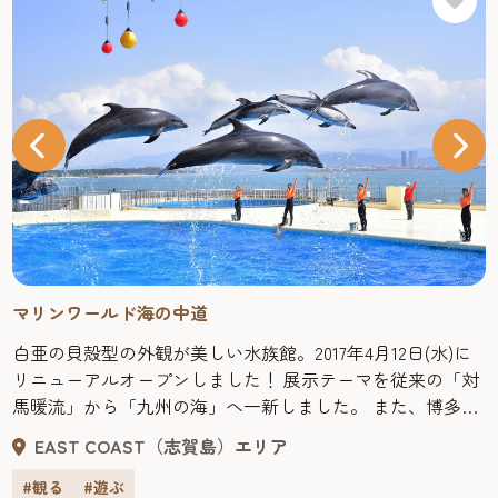
マリンワールド海の中道
白亜の貝殻型の外観が美しい水族館。2017年4月12日(水)に
リニューアルオープンしました！ 展示テーマを従来の「対
馬暖流」から「九州の海」へ一新しました。 また、博多湾
を背景としたショープールは観客席側にステーがを新設さ
EAST COAST（志賀島）エリア
れ、より迫力感のあるアシカやイルカショーが楽しめま
す。 2024年春「かいじゅうアイランド」に新エリア誕生！
#観る
#遊ぶ