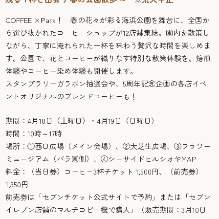
COFFEE ×Park！ 春の花々が彩る海浜公園を舞台に、全国か
ら選び抜かれたコーヒーショップが12店舗集結。園内を散策し
ながら、丁寧に淹れられた一杯を味わう贅沢な時間を楽しめま
す。公園で、花とコーヒーが織りなす特別な散策体験を。焙煎
体験やコーヒー染め体験も開催します。
スタンプラリーガラポン抽選会や、5周年記念企画の各店イベ
ントオリジナルのブレンドコーヒーも！
期間：4月18日（土曜日）・4月19日（日曜日）
時間：10時～17時
場所：①西口広場（メイン会場）、②大芝生広場、③フラワー
ミュージアム（バラ園側）、④シーサイドヒルシオヤMAP
料金：（当日券）コーヒー3杯チケット 1,500円、（前売券）
1,350円
前売券は「セブンチケット公式サイトで予約」または「セブン
イレブン店舗のマルチコピー機で購入」（販売期間：3月10日