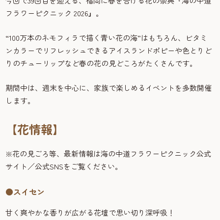
今回で39回目を迎える、福岡に春を告げる花の祭典『海の中道
フラワーピクニック 2026』。
“100万本のネモフィラで描く青い花の海”はもちろん、ビタミ
ンカラーでリフレッシュできるアイスランドポピーや色とりど
りのチューリップなど春の花の見どころがたくさんです。
期間中は、週末を中心に、家族で楽しめるイベントを多数開催
します。
【花情報】
※花の見ごろ等、最新情報は海の中道フラワーピクニック公式
サイト／公式SNSをご覧ください。
●スイセン
甘く爽やかな香りが広がる花壇で思い切り深呼吸！