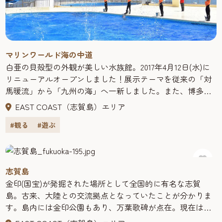
ル。流水プールなど６つの個性的なプールで大人も子供も
大はしゃぎできる。泳ぎ疲れたら、木陰や屋根付き休憩所
で一休み。フードショップも充実している。【入場料】大
人(15才以上) ：1,900円 小人(6才以上15才未満)
：1,000円 幼児(3才～5才) ：300円
マリンワールド海の中道
白亜の貝殻型の外観が美しい水族館。2017年4月12日(水)に
リニューアルオープンしました！展示テーマを従来の「対
馬暖流」から「九州の海」へ一新しました。また、博多湾
を背景としたショープールは観客席側にステーがを新設さ
EAST COAST（志賀島）エリア
れ、より迫力感のあるアシカやイルカショーが楽しめま
#観る
#遊ぶ
す。
2024年春「かいじゅうアイランド」に新エリア誕生！アザ
ラシとペンギンを間近で観察できます。生きものも、彩り
も、スピードも、各県ごとに表情を変える海の世界。水の
志賀島
中に潜む、もうひとつの九州をお楽しみください。
金印(国宝)が発掘された場所として全国的に有名な志賀
※銀聯(China Union Pay)カードはチケット窓口でのみ利用可
島。古来、大陸との交流拠点となっていたことが分かりま
能です。
す。島内には金印公園もあり、万葉歌碑が点在。現在は、
マリンワールド海の中道では、展示物を案内する無料の多
海や自然を感じる福岡市のリゾート地。海水浴、ヨット、
言語音声ガイド『jaj.jp』が常時利用できます。来館者様の