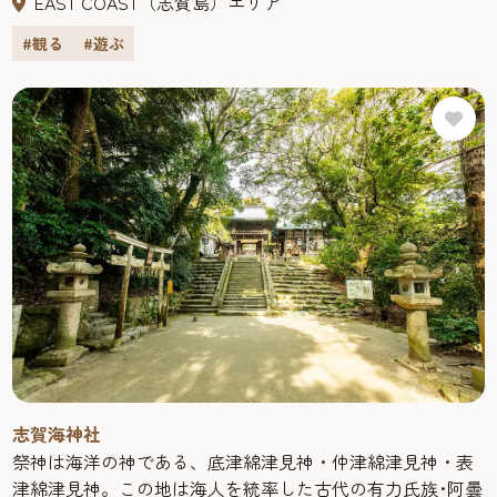
EAST COAST（志賀島）エリア
ウインドサーフィンなどマリンレジャー・スポットとして
お手持ちのスマートフォンやタブレット等で、インター
#観る
#遊ぶ
はもちろん、新鮮な魚介類が島の食事処で楽しめます。潮
ネット接続やアプリのダウンロードの必要なく、各スポッ
見展望台からは昼間は玄界灘に浮かぶ島々、夜は福岡タ
トを紹介した音声を聴くことができます。
ワーや市街地の美しい夜景を一望できます。
志賀島は近接する「海の中道海浜公園」とともに福岡市を
代表する観光スポットとして知られています。志賀島へ向
かう道（通称「道切」）は博多湾と玄界灘の2つの海に挟ま
れ、美しい景観が最大の魅力。この道切は2025年4月に無電
柱化が完了し、電柱に遮られない素晴らしい景色が堪能で
きます。
また、サイクルスタンドやベンチ、立体文字のオブジェも
完備されており、休憩やフォトスポットとしても親しまれ
ています。
志賀海神社
祭神は海洋の神である、底津綿津見神・仲津綿津見神・表
津綿津見神。この地は海人を統率した古代の有力氏族･阿曇