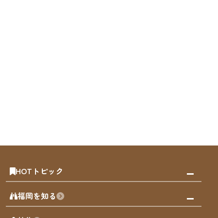
HOTトピック
みんなの旅行記
福岡を知る
天神エリア
福岡の見どころ