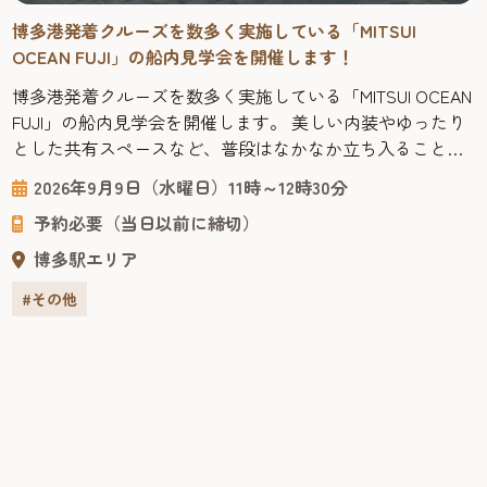
博多港発着クルーズを数多く実施している「MITSUI
OCEAN FUJI」の船内見学会を開催します！
博多港発着クルーズを数多く実施している「MITSUI OCEAN
FUJI」の船内見学会を開催します。 美しい内装やゆったり
とした共有スペースなど、普段はなかなか立ち入ることの
できない船内を見学しながら、海の上で過ごす優雅な旅の
2026年9月9日（水曜日）11時～12時30分
雰囲気やクルーズ船ならではの魅力を間近で体感できる貴
予約必要（当日以前に締切）
重な機会です。 申込1回につき、2名まで申し込みできます
ので、ご家族の方等も一緒にご応募できます。 是非この機
博多駅エリア
会に...
#その他