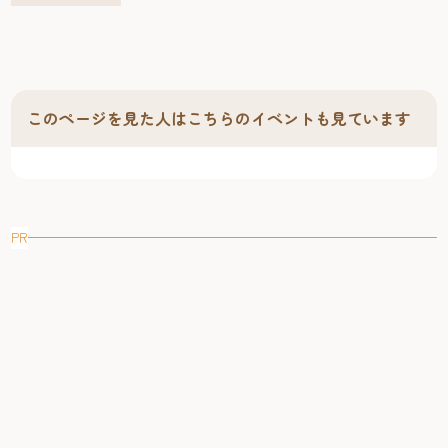
アザラシとペンギンを間近で観察できます。 生きものも、
彩りも、スピードも、各県ごとに表情を変える海の世界。
水の中に潜む、もうひとつの九州をお楽しみください。 ※
銀聯(China Union Pay)カードはチケット窓口でのみ利用可能
です。 マリンワールド海の中道では、展示物を案内する無
このページを見た人はこちらのイベントも見ています
料の多言語音声ガイド『jaj.jp』が常時利用できます。 来館
者様のお手持ちのスマートフォンやタブレット等で、イン
ターネット接続やアプリのダウンロードの必要なく、各ス
ポットを紹介した音声を聴くことができます。
PR