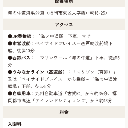
開催場所
海の中道海浜公園（福岡市東区大字西戸崎18-25）
アクセス
●JR香椎線
：「海ノ中道駅」下車、すぐ
●市営渡船
：ベイサイドプレイス～西戸崎渡船場下
船、徒歩10分
●西鉄バス
：「マリンワールド海の中道」下車、徒歩3
分
●うみなかライン（高速船）
：「マリゾン（百道）」
又は「ベイサイドプレイス」から乗船～「海の中道渡
船場」下船、徒歩5分
●自家用車
：九州自動車道「古賀IC」から約35分、福
岡都市高速「アイランドシティランプ」から約13分
料金
入園料