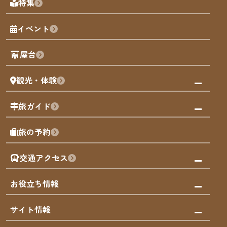
特集
博多旧市街
福岡の魅力
福岡城
イベント
観光カレンダー
歴史・文化
観光PR動画
屋台
まち歩き
観光・体験
福岡グルメ
福岡の祭り
観る・遊ぶ
旅ガイド
屋台
福岡を楽しむ
モデルコース
旅の予約
買う
福岡のアート
AIおまかせコース
体験
福岡のナイトタイム
交通アクセス
オリジナルプラン
泊まる
福岡の歴史・文化
みんなの旅行記
市内交通ガイド
お役立ち情報
サステナブルツーリズム
お得なチケット
福岡検定
お知らせ
サイト情報
よかなび音声ガイド
災害情報