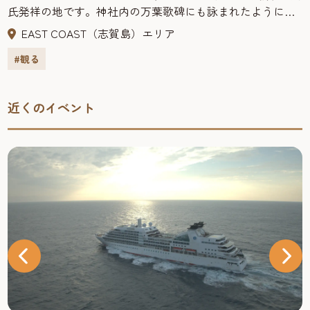
氏発祥の地です。神社内の万葉歌碑にも詠まれたように、
古来より海上の守護神として崇拝されてきました。神社に
EAST COAST（志賀島）エリア
は国指定重要文化財の朝鮮製鍍金鐘、県指定文化財の細形
#観る
銅剣鋳型を所蔵し、境内には石造宝篋印塔があります。ま
た、歩射祭、山誉祭、神幸神事は、県の無形民俗文化財に
指定されています。
近くのイベント