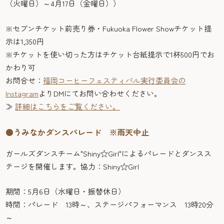
（火曜日）～4月17日（金曜日））
※セブンチケット前売り券・Fukuoka Flower Showチケット提
示は1,350円
※チケットを使い切った方はチケット台紙提示で1杯500円でお
かわり可
お問合せ：
福岡コーヒーフェスティバル実行委員会の
Instagram
よりDMにてお問い合わせください。
≫
詳細はこちらをご覧ください。
●うみなかダンスパレード ※雨天中止
ガールズダンスチーム"Shiny☆Girl"によるパレードとダンスス
テージを開催します。協力：Shiny☆Girl
期間：5月6日（水曜日・振替休日）
時間：パレード 13時～、ステージパフォーマンス 13時20分
～