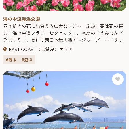
海の中道海浜公園
四季折々の花に出会える広大なレジャー施設。春は花の祭
典「海の中道フラワーピクニック」、初夏の「うみなかバ
ラまつり」、夏には西日本最大級のレジャープール「サン
シャインプール」、秋は「うみなか＊はなまつり」、冬に
EAST COAST（志賀島）エリア
は1万本のキャンドルで彩る「うみなかクリスマス・キャン
#観る
#遊ぶ
ドルナイト」で楽しませてくれる。また、手ぶらで行ける
デイキャンプ場もあり、バーベキューなどができる。他に
九州の海をテーマに平成29年にリニューアルした水族館
「マリンワールド」、全室オーシャンビューのリゾートホ
テル「ザ・ルイガンズ.」など、都市型一大リゾートエリア
だ。園内の「ワンダーワールド」では、巨大トランポリン
「くじらぐも“ふわんポリン”」やローラーすべり台などが
人気です。
サンシャインプール【オープン期間】７月中旬～８月末
（年により期間延長あり）西日本最大規模のレジャープー