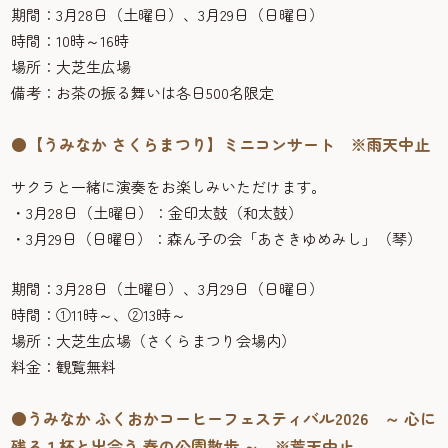
期間：3月28日（土曜日）、3月29日（日曜日）
時間：10時～16時
場所：大芝生広場
備考：お茶の振る舞いは各日500名限定
●【うみなか さくらまつり】ミニコンサート ※雨天中止
サクラと一緒に演奏をお楽しみいただけます。
・3月28日（土曜日）：金印太鼓（和太鼓）
・3月29日（日曜日）：森ん子の会「あさきゆめみし」（琴）
期間：3月28日（土曜日）、3月29日（日曜日）
時間：①11時～、②13時～
場所：大芝生広場（さくらまつり会場内）
料金：観覧無料
●うみなか ふくおかコーヒーフェスティバル2026 ～ 心に
残る１杯と出会う 春の公園散歩 ～ ※荒天中止